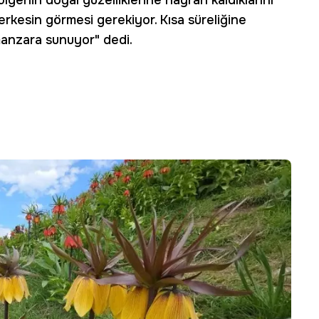
ölgenin doğal güzelliklerine hayran kaldıklarını
herkesin görmesi gerekiyor. Kısa süreliğine
manzara sunuyor" dedi.