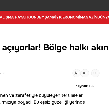
ALIŞMA HAYATI
GÜNDEM
ŞAMPİY10
EKONOMİ
MAGAZİN
DÜNY
açıyorlar! Bölge halkı akın
:01
Kaynak:
İHA
inen ve zarafetiyle büyüleyen ters laleler,
 kırmızıya boyadı. Bu eşsiz güzelliği yerinde