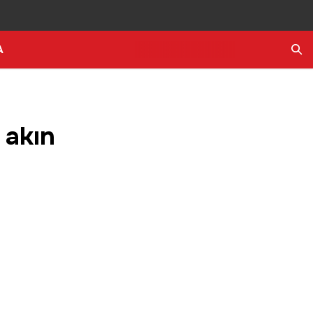
A
Ara
 akın