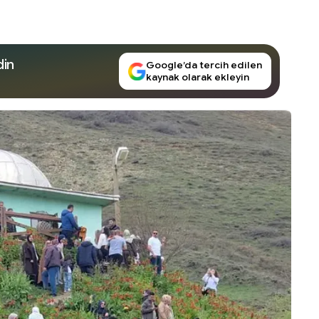
din
Google’da tercih edilen
kaynak olarak ekleyin