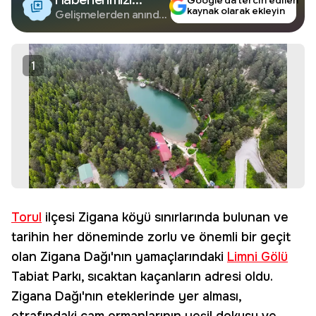
Google’da tercih edilen
kaynak olarak ekleyin
Google'da Takip
Gelişmelerden anında
haberdar olun.
Edin
1
Torul
ilçesi Zigana köyü sınırlarında bulunan ve
tarihin her döneminde zorlu ve önemli bir geçit
olan Zigana Dağı'nın yamaçlarındaki
Limni Gölü
Tabiat Parkı, sıcaktan kaçanların adresi oldu.
Zigana Dağı'nın eteklerinde yer alması,