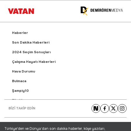
Haberler
Son Dakika Haberleri
2024 Seçim Sonuçları
Çalışma Hayatı Haberleri
Hava Durumu
Bulmaca
Şampiy10
Fikstür
BİZİ TAKİP EDİN
Puan Durumu
Gündem Haberleri
Türkiye'den ve Dünya’dan son dakika haberler, köşe yazıları,
Yaşam Haberleri