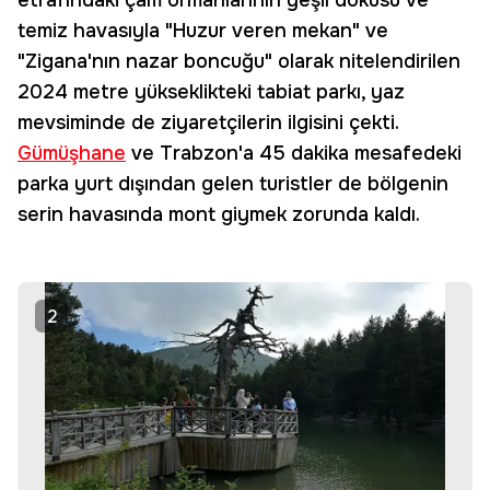
etrafındaki çam ormanlarının yeşil dokusu ve
temiz havasıyla "Huzur veren mekan" ve
"Zigana'nın nazar boncuğu" olarak nitelendirilen
2024 metre yükseklikteki tabiat parkı, yaz
mevsiminde de ziyaretçilerin ilgisini çekti.
Gümüşhane
ve Trabzon'a 45 dakika mesafedeki
parka yurt dışından gelen turistler de bölgenin
serin havasında mont giymek zorunda kaldı.
2