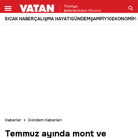
Türkiye,
Şehirlerinden Okunur
SICAK HABER
ÇALIŞMA HAYATI
GÜNDEM
ŞAMPİY10
EKONOMİ
M
Ara
Haberler
Gündem Haberleri
Temmuz ayında mont ve