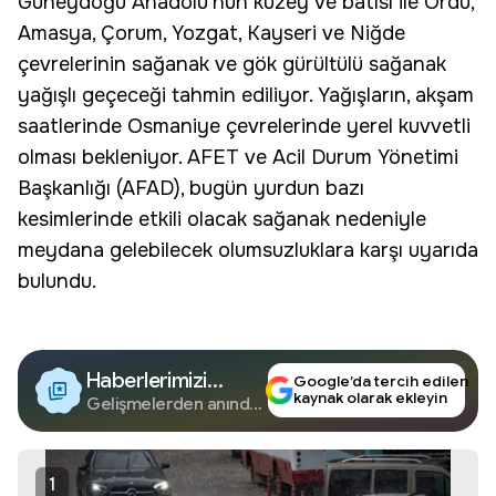
Güneydoğu Anadolu'nun kuzey ve batısı ile
Ordu
,
Amasya, Çorum, Yozgat, Kayseri ve Niğde
çevrelerinin sağanak ve gök gürültülü sağanak
yağışlı geçeceği tahmin ediliyor. Yağışların, akşam
saatlerinde
Osmaniye
çevrelerinde yerel kuvvetli
olması bekleniyor. AFET ve Acil Durum Yönetimi
Başkanlığı (AFAD), bugün yurdun bazı
kesimlerinde etkili olacak sağanak nedeniyle
meydana gelebilecek olumsuzluklara karşı uyarıda
bulundu.
Haberlerimizi
Google’da tercih edilen
kaynak olarak ekleyin
Google'da Takip
Gelişmelerden anında
haberdar olun.
Edin
1