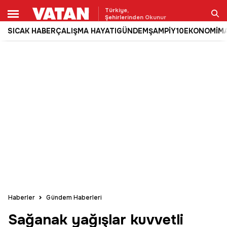
Türkiye,
Şehirlerinden Okunur
SICAK HABER
ÇALIŞMA HAYATI
GÜNDEM
ŞAMPİY10
EKONOMİ
M
Ara
Haberler
Gündem Haberleri
Sağanak yağışlar kuvvetli