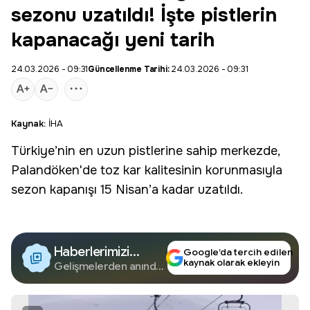
sezonu uzatıldı! İşte pistlerin
kapanacağı yeni tarih
24.03.2026 - 09:31
Güncellenme Tarihi:
24.03.2026 - 09:31
Kaynak:
İHA
Türkiye’nin en uzun pistlerine sahip merkezde,
Palandöken'de toz kar kalitesinin korunmasıyla
sezon kapanışı 15 Nisan’a kadar uzatıldı.
Haberlerimizi
Google’da tercih edilen
kaynak olarak ekleyin
Google'da Takip
Gelişmelerden anında
haberdar olun.
Edin