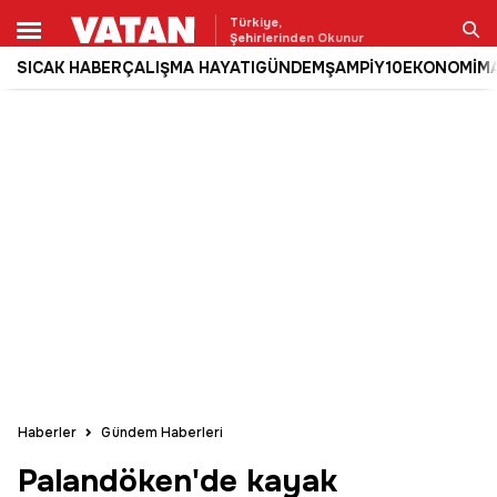
Türkiye,
Şehirlerinden Okunur
SICAK HABER
ÇALIŞMA HAYATI
GÜNDEM
ŞAMPİY10
EKONOMİ
M
Ara
Haberler
Gündem Haberleri
Palandöken'de kayak