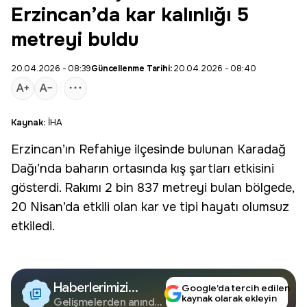
Erzincan’da kar kalınlığı 5
metreyi buldu
20.04.2026 - 08:39
Güncellenme Tarihi:
20.04.2026 - 08:40
Kaynak:
İHA
Erzincan
’ın Refahiye ilçesinde bulunan Karadağ
Dağı’nda baharın ortasında kış şartları etkisini
gösterdi. Rakımı 2 bin 837 metreyi bulan bölgede,
20 Nisan’da etkili olan
kar
ve tipi hayatı olumsuz
etkiledi.
Haberlerimizi
Google’da tercih edilen
kaynak olarak ekleyin
Google'da Takip
Gelişmelerden anında