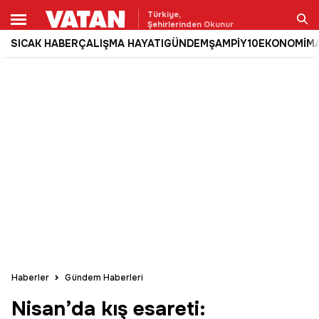
Türkiye,
Şehirlerinden Okunur
SICAK HABER
ÇALIŞMA HAYATI
GÜNDEM
ŞAMPİY10
EKONOMİ
M
Ara
Haberler
Gündem Haberleri
Nisan’da kış esareti: