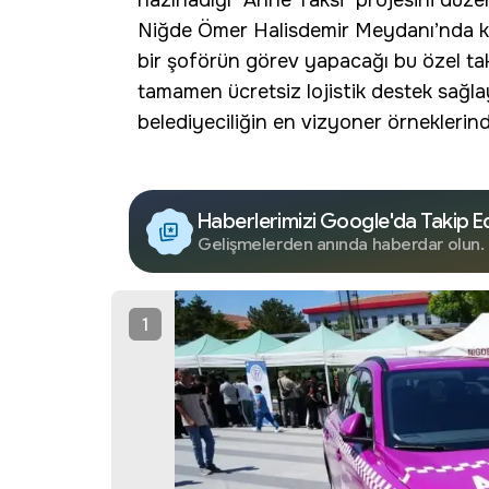
hazırladığı "
Anne Taksi
" projesini düze
Niğde Ömer Halisdemir Meydanı’nda k
bir şoförün görev yapacağı bu özel taksi
tamamen
ücretsiz lojistik
destek sağlay
belediyeciliğin en vizyoner örneklerinde
Haberlerimizi Google'da Takip E
Gelişmelerden anında haberdar olun.
1