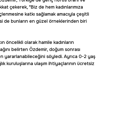
an Özdemir, Türkiye'de genç nüfus oranı ve
kat çekerek, "Biz de hem kadınlarımıza
çlenmesine katkı sağlamak amacıyla çeşitli
si de bunların en güzel örneklerinden biri
 öncelikli olarak hamile kadınların
cağını belirten Özdemir, doğum sonrası
n yararlanabileceğini söyledi. Ayrıca 0-2 yaş
k kuruluşlarına ulaşım ihtiyaçlarının ücretsiz