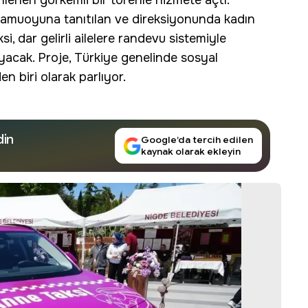
nlenen görkemli bir törenle hizmete açtı.
amuoyuna tanıtılan ve direksiyonunda kadın
, dar gelirli ailelere randevu sistemiyle
acak. Proje, Türkiye genelinde sosyal
n biri olarak parlıyor.
din
Google’da tercih edilen
kaynak olarak ekleyin