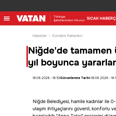
Türkiye,
SICAK HABER
Ç
Şehirlerinden Okunur
Haberler
Gündem Haberleri
Niğde'de tamamen üc
yıl boyunca yararla
18.06.2026 - 16:53
Güncellenme Tarihi:
18.06.2026 - 16:
Niğde
Belediyesi,
hamile kadınlar
ile 0
ulaşım ihtiyaçlarını güvenli, konforlu 