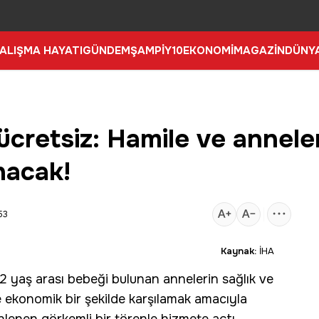
ALIŞMA HAYATI
GÜNDEM
ŞAMPİY10
EKONOMİ
MAGAZİN
DÜNY
retsiz: Hamile ve anneler
nacak!
53
Kaynak:
İHA
-2 yaş arası bebeği bulunan annelerin sağlık ve
ve ekonomik bir şekilde karşılamak amacıyla