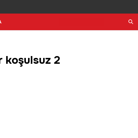
A
Ara
 koşulsuz 2