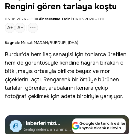
Rengini gören tarlaya koştu
06.06.2026 - 13:01
Güncellenme Tarihi:
06.06.2026 - 13:01
Kaynak:
Mesut MADAN/BURDUR, (DHA)
Burdur
'da hem ilaç sanayisi için tonlarca üretilen
hem de görüntüsüyle kendine hayran bırakan o
bitki, mayıs ortasıyla birlikte beyaz ve mor
çiçeklerini açtı. Rengarenk bir örtüye bürünen
tarlaları görenler, arabalarını kenara çekip
fotoğraf çekilmek için adeta birbiriyle yarışıyor.
Haberlerimizi
Google’da tercih edilen
kaynak olarak ekleyin
Google'da Takip
Gelişmelerden anında