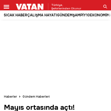
Türkiye,
Şehirlerinden Okunur
SICAK HABER
ÇALIŞMA HAYATI
GÜNDEM
ŞAMPİY10
EKONOMİ
M
Ara
Haberler
Gündem Haberleri
Mayıs ortasında açtı!