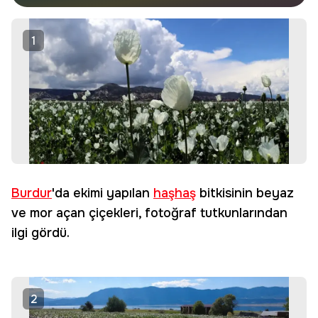
haberdar olun.
Edin
1
Burdur
'da ekimi yapılan
haşhaş
bitkisinin beyaz
ve mor açan çiçekleri, fotoğraf tutkunlarından
ilgi gördü.
2