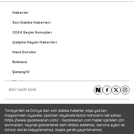
Haberler
Son Dakika Haberleri
2024 Seçim Sonuçları
Çalışma Hayatı Haberleri
Hava Durumu
Bulmaca
Şampiy10
Fikstür
BİZİ TAKİP EDİN
Puan Durumu
Gündem Haberleri
Türkiye'den ve Dünya’dan son dakika haberler, köşe yazıları,
Yaşam Haberleri
magazinden siyasete, spordan seyahate bütün konuların tek adresi
https://www.gazetevatan.com/ ; Gazetevatan.com haber içerikleri izin
Ekonomi Haberleri
alınmadan, kaynak gösterilerek dahi iktibas edilemez, kanuna aykırı ve
izinsiz olarak kopyalanamaz, başka yerde yayınlanamaz.
Dünya Haberleri