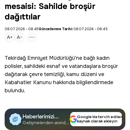
mesaisi: Sahilde broşür
dağıttılar
08.07.2026 - 08:45
Güncellenme Tarihi:
08.07.2026 - 08:45
Tekirdağ Emniyet Müdürlüğü'ne bağlı
kadın
polisler
, sahildeki
esnaf
ve vatandaşlara broşür
dağıtarak çevre temizliği, kamu düzeni ve
Kabahatler Kanunu hakkında bilgilendirmede
bulundu.
Haberlerimizi
Google’da tercih edilen
kaynak olarak ekleyin
Google'da Takip
Gelişmelerden anında
haberdar olun.