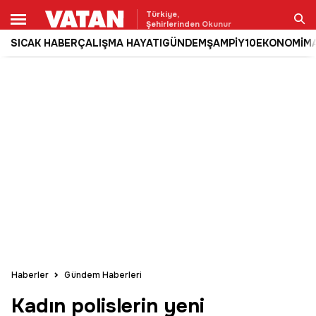
Türkiye,
Şehirlerinden Okunur
SICAK HABER
ÇALIŞMA HAYATI
GÜNDEM
ŞAMPİY10
EKONOMİ
M
Ara
Haberler
Gündem Haberleri
Kadın polislerin yeni