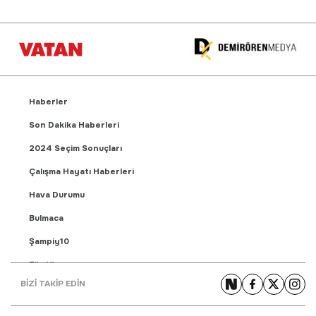
Haberler
Son Dakika Haberleri
2024 Seçim Sonuçları
Çalışma Hayatı Haberleri
Hava Durumu
Bulmaca
Şampiy10
Fikstür
BİZİ TAKİP EDİN
Puan Durumu
Gündem Haberleri