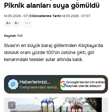
Piknik alanları suya gömüldü
14.05.2026 - 07:36
Güncellenme Tarihi:
14.05.2026 - 07:37
Kaynak:
İHA
Sivas
'ın en büyük
baraj
göllerinden Kılıçkaya'da
doluluk oranı yüzde 100'ün üstüne çıktı, göl
kenarındaki tesisler sular altında kaldı.
Haberlerimizi
Google’da tercih edilen
kaynak olarak ekleyin
Google'da Takip
Gelişmelerden anında
haberdar olun.
Edin
1