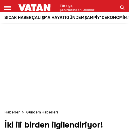
Türkiye,
Şehirlerinden Okunur
SICAK HABER
ÇALIŞMA HAYATI
GÜNDEM
ŞAMPİY10
EKONOMİ
M
Ara
Haberler
Gündem Haberleri
İki ili birden ilgilendiriyor!