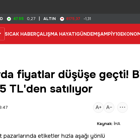
47.55
6175,37
SD
0,27
|
ALTIN
-1,31
SICAK HABER
ÇALIŞMA HAYATI
GÜNDEM
ŞAMPİY10
EKONOM
rda fiyatlar düşüşe geçti! B
35 TL'den satılıyor
3:47
Kaynak:
İHA
t pazarlarında etiketler hızla aşağı yönlü