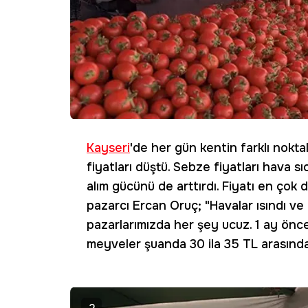
Kayseri
'de her gün kentin farklı nokt
fiyatları düştü. Sebze fiyatları hava s
alım gücünü de arttırdı. Fiyatı en ç
pazarcı Ercan Oruç; "Havalar ısındı ve
pazarlarımızda her şey ucuz. 1 ay önc
meyveler şuanda 30 ila 35 TL arasında 