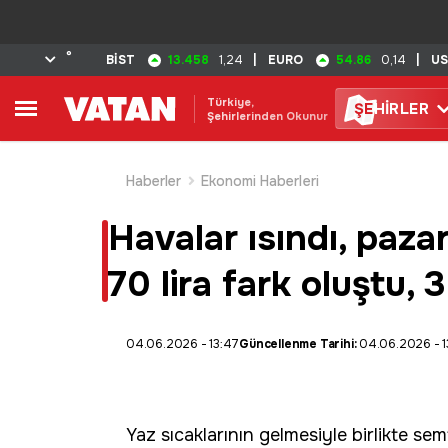
°
13.458
54.86
BİST
1,24
|
EURO
0,14
|
U
Türkiye,
ŞE
HİRLER
Şehirlerinden Okunur
Haberler
Ekonomi Haberleri
Havalar ısındı, paza
70 lira fark oluştu, 
04.06.2026 - 13:47
Güncellenme Tarihi:
04.06.2026 - 1
Yaz sıcaklarının gelmesiyle birlikte sem