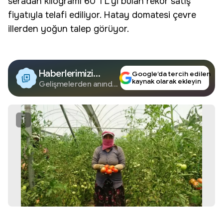
seradan kilogramı 60 TL’yi bulan
rekor satış
fiyatıyla telafi ediliyor.
Hatay domatesi
çevre
illerden yoğun talep görüyor.
Haberlerimizi
Google’da tercih edilen
kaynak olarak ekleyin
Google'da Takip
Gelişmelerden anında
haberdar olun.
Edin
1