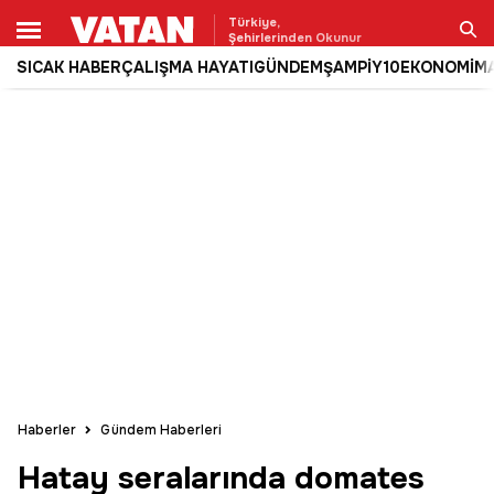
Türkiye,
Şehirlerinden Okunur
SICAK HABER
ÇALIŞMA HAYATI
GÜNDEM
ŞAMPİY10
EKONOMİ
M
Ara
Haberler
Gündem Haberleri
Hatay seralarında domates