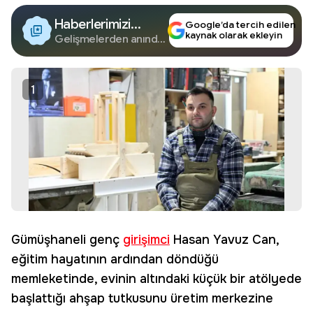
Haberlerimizi
Google’da tercih edilen
kaynak olarak ekleyin
Google'da Takip
Gelişmelerden anında
haberdar olun.
Edin
1
Gümüşhaneli genç
girişimci
Hasan Yavuz Can,
eğitim hayatının ardından döndüğü
memleketinde, evinin altındaki küçük bir atölyede
başlattığı ahşap tutkusunu üretim merkezine