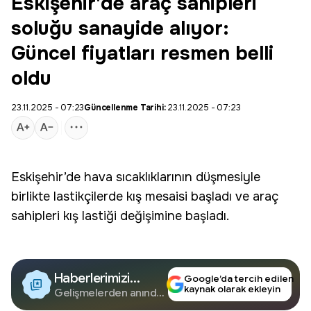
Eskişehir'de araç sahipleri
soluğu sanayide alıyor:
Güncel fiyatları resmen belli
oldu
23.11.2025 - 07:23
Güncellenme Tarihi:
23.11.2025 - 07:23
Eskişehir’de hava sıcaklıklarının düşmesiyle
birlikte lastikçilerde kış mesaisi başladı ve
araç
sahipleri
kış lastiği değişimine başladı.
Haberlerimizi
Google’da tercih edilen
kaynak olarak ekleyin
Google'da Takip
Gelişmelerden anında
haberdar olun.