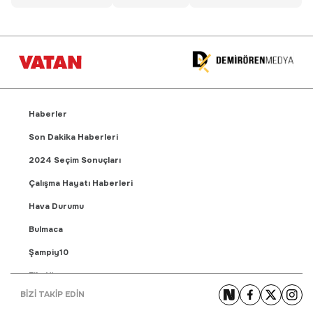
Haberler
Son Dakika Haberleri
2024 Seçim Sonuçları
Çalışma Hayatı Haberleri
Hava Durumu
Bulmaca
Şampiy10
Fikstür
BİZİ TAKİP EDİN
Puan Durumu