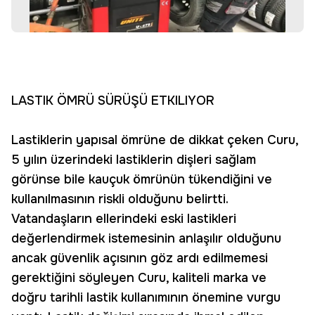
LASTIK ÖMRÜ SÜRÜŞÜ ETKILIYOR
Las­tik­lerin ya­pı­sal öm­rü­ne de dik­kat çe­ken Curu,
5 yı­lın üze­rin­de­ki las­tik­le­rin dişleri sağlam
görünse bile kauçuk ömrünün tükendiğini ve
kullanılmasının riskli olduğunu belirtti.
Vatandaşların ellerindeki eski lastikleri
değerlendirmek istemesinin anlaşılır olduğunu
ancak güvenlik açısının göz ardı edilmemesi
gerektiğini söyleyen Curu, kaliteli marka ve
doğru tarihli lastik kullanımının önemine vurgu