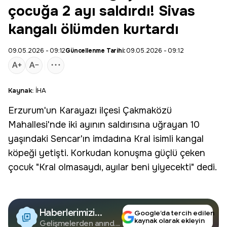
çocuğa 2 ayı saldırdı! Sivas
kangalı ölümden kurtardı
09.05.2026 - 09:12
Güncellenme Tarihi:
09.05.2026 - 09:12
Kaynak:
İHA
Erzurum
'un Karayazı ilçesi Çakmaközü
Mahallesi'nde iki ayının saldırısına uğrayan 10
yaşındaki Sencar'ın imdadına Kral isimli kangal
köpeği yetişti. Korkudan konuşma güçlü çeken
çocuk "Kral olmasaydı, ayılar beni yiyecekti" dedi.
Haberlerimizi
Google’da tercih edilen
kaynak olarak ekleyin
Google'da Takip
Gelişmelerden anında