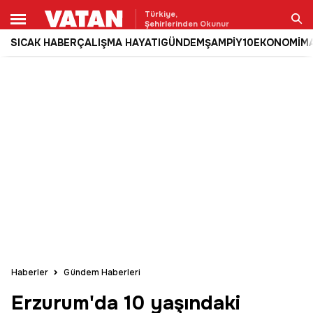
Türkiye,
Şehirlerinden Okunur
SICAK HABER
ÇALIŞMA HAYATI
GÜNDEM
ŞAMPİY10
EKONOMİ
M
Ara
Haberler
Gündem Haberleri
Erzurum'da 10 yaşındaki