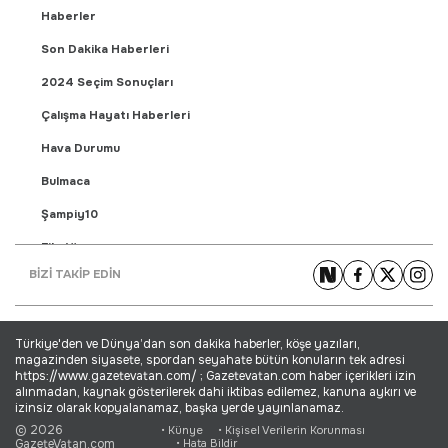
Haberler
Son Dakika Haberleri
2024 Seçim Sonuçları
Çalışma Hayatı Haberleri
Hava Durumu
Bulmaca
Şampiy10
Fikstür
BİZİ TAKİP EDİN
Puan Durumu
Gündem Haberleri
Türkiye'den ve Dünya’dan son dakika haberler, köşe yazıları,
Yaşam Haberleri
magazinden siyasete, spordan seyahate bütün konuların tek adresi
https://www.gazetevatan.com/ ; Gazetevatan.com haber içerikleri izin
Ekonomi Haberleri
alınmadan, kaynak gösterilerek dahi iktibas edilemez, kanuna aykırı ve
izinsiz olarak kopyalanamaz, başka yerde yayınlanamaz.
Dünya Haberleri
© 2026
• Künye
• Kişisel Verilerin Korunması
GazeteVatan.com
• Hata Bildir
Magazin Haberleri