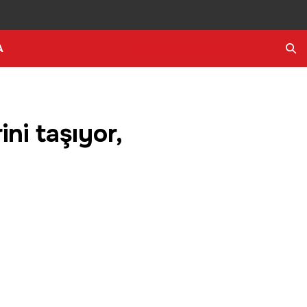
A
Ara
ini taşıyor,