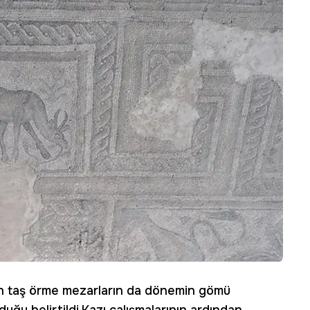
en taş örme mezarların da dönemin gömü