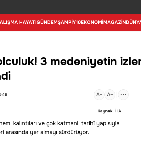
ALIŞMA HAYATI
GÜNDEM
ŞAMPİY10
EKONOMİ
MAGAZİN
DÜNY
lculuk! 3 medeniyetin izler
di
8:46
Kaynak:
İHA
emi kalıntıları ve çok katmanlı tarihî yapısıyla
ri arasında yer almayı sürdürüyor.