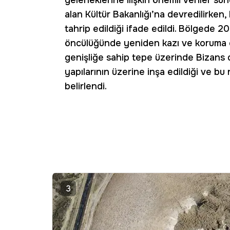
geleneklerine ilişkin önemli veriler sun
alan Kültür Bakanlığı’na devredilirken
tahrip edildiği ifade edildi. Bölgede
öncülüğünde yeniden kazı ve koruma ça
genişliğe sahip tepe üzerinde Bizans dö
yapılarının üzerine inşa edildiği ve b
belirlendi.
3