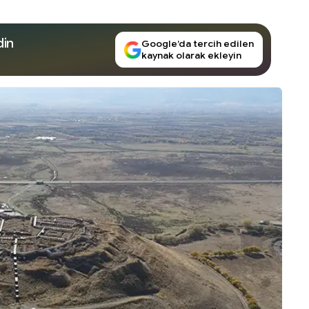
din
Google’da tercih edilen
kaynak olarak ekleyin