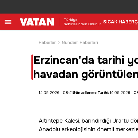
Türkiye,
SICAK HABER
Ç
Şehirlerinden Okunur
Haberler
Gündem Haberleri
Erzincan'da tarihi yo
havadan görüntülen
14.05.2026 - 08:41
Güncellenme Tarihi:
14.05.2026 - 0
Altıntepe Kalesi
, barındırdığı
Urartu
dön
Anadolu arkeolojisinin önemli merkezle