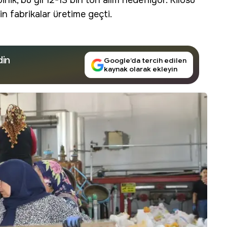
lik, bu yıl 12-13 bin ton alım hedefliyor. Kilosu
in fabrikalar üretime geçti.
din
Google’da tercih edilen
kaynak olarak ekleyin