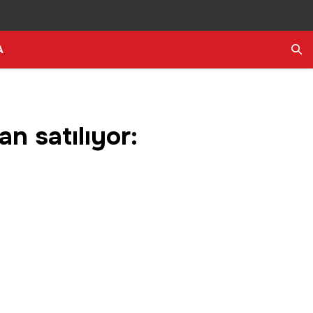
A
Ara
n satılıyor: