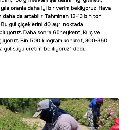
ıdan, "Bu yıl mevsim şartlarının iyi gitmesi,
yıla oranla daha iyi bir verim bekliyoruz. Hava
m daha da artabilir. Tahminen 12-13 bin ton
. Bu gül çiçeklerini 40 ayrı noktada
pluyoruz. Daha sonra Güneykent, Kılıç ve
işliyoruz. Bin 500 kilogram konkret, 300-350
a gül suyu üretimi bekliyoruz" dedi.