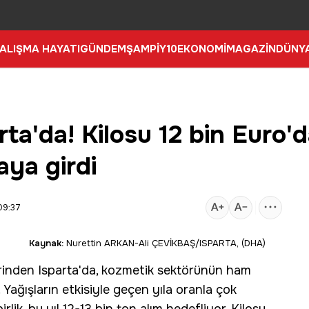
ALIŞMA HAYATI
GÜNDEM
ŞAMPİY10
EKONOMİ
MAGAZİN
DÜNY
a'da! Kilosu 12 bin Euro'da
aya girdi
09:37
Kaynak:
Nurettin ARKAN-Ali ÇEVİKBAŞ/ISPARTA, (DHA)
erinden
Isparta
'da, kozmetik sektörünün ham
 Yağışların etkisiyle geçen yıla oranla çok