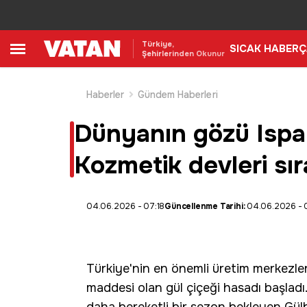
Türkiye,
SICAK HABER
Ç
Şehirlerinden Okunur
Haberler
Gündem Haberleri
Dünyanın gözü Ispart
Kozmetik devleri sır
04.06.2026 - 07:18
Güncellenme Tarihi:
04.06.2026 - 
Türkiye'nin en önemli üretim merkezl
maddesi olan
gül
çiçeği hasadı başladı.