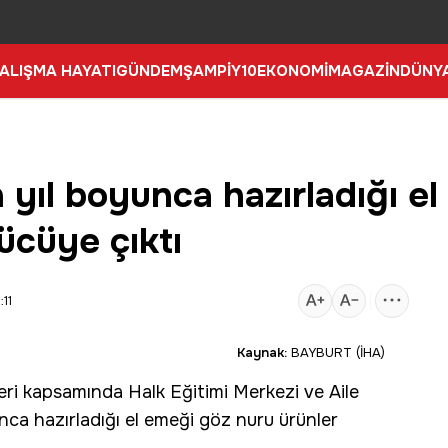
ALIŞMA HAYATI
GÜNDEM
ŞAMPİY10
EKONOMİ
MAGAZİN
DÜNY
 yıl boyunca hazırladığı e
ücüye çıktı
11
Kaynak:
BAYBURT (İHA)
leri kapsamında
Halk Eğitimi Merkezi
ve
Aile
unca hazırladığı el emeği göz nuru ürünler