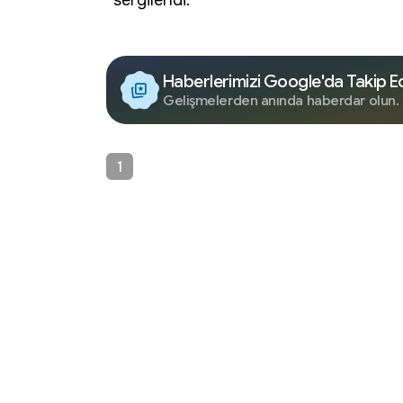
sergilendi.
Haberlerimizi Google'da Takip E
Gelişmelerden anında haberdar olun.
1