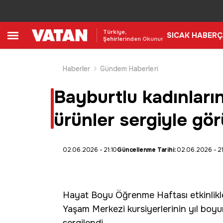
Türkiye,
SICAK HABER
Ç
Şehirlerinden Okunur
Haberler
Gündem Haberleri
Bayburtlu kadınların
ürünler sergiyle gör
02.06.2026 - 21:10
Güncellenme Tarihi:
02.06.2026 - 21:
Hayat Boyu Öğrenme Haftası
etkinlik
Yaşam Merkezi
kursiyerlerinin yıl boy