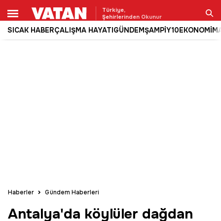
Türkiye,
Şehirlerinden Okunur
SICAK HABER
ÇALIŞMA HAYATI
GÜNDEM
ŞAMPİY10
EKONOMİ
M
Ara
Haberler
Gündem Haberleri
Antalya'da köylüler dağdan