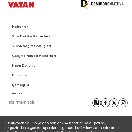
Haberler
Son Dakika Haberleri
2024 Seçim Sonuçları
Çalışma Hayatı Haberleri
Hava Durumu
Bulmaca
Şampiy10
Fikstür
BİZİ TAKİP EDİN
Puan Durumu
Gündem Haberleri
Türkiye'den ve Dünya’dan son dakika haberler, köşe yazıları,
Yaşam Haberleri
magazinden siyasete, spordan seyahate bütün konuların tek adresi