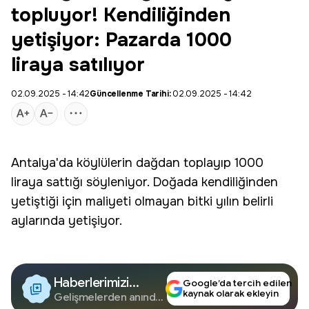
topluyor! Kendiliğinden
yetişiyor: Pazarda 1000
liraya satılıyor
02.09.2025 - 14:42
Güncellenme Tarihi:
02.09.2025 - 14:42
Antalya'da köylülerin dağdan toplayıp 1000
liraya sattığı söyleniyor. Doğada kendiliğinden
yetiştiği için maliyeti olmayan bitki yılın belirli
aylarında yetişiyor.
Haberlerimizi
Google’da tercih edilen
kaynak olarak ekleyin
Google'da Takip
Gelişmelerden anında