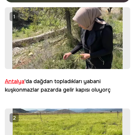
haberdar olun.
Edin
1
Antalya
'da dağdan topladıkları yabani
kuşkonmazlar pazarda gelir kapısı oluyorç
2