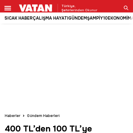
Türkiye,
Şehirlerinden Okunur
SICAK HABER
ÇALIŞMA HAYATI
GÜNDEM
ŞAMPİY10
EKONOMİ
M
Ara
Haberler
Gündem Haberleri
400 TL’den 100 TL’ye