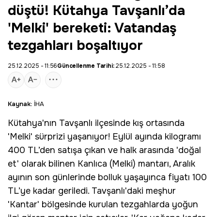
düştü! Kütahya Tavşanlı’da
'Melki' bereketi: Vatandaş
tezgahları boşaltıyor
25.12.2025 - 11:56
Güncellenme Tarihi:
25.12.2025 - 11:58
Kaynak:
İHA
Kütahya
'nın Tavşanlı ilçesinde kış ortasında
'
Melki
' sürprizi yaşanıyor! Eylül ayında kilogramı
400 TL’den satışa çıkan ve halk arasında '
doğal
et
' olarak bilinen Kanlıca (Melki) mantarı, Aralık
ayının son günlerinde bolluk yaşayınca fiyatı 100
TL’ye kadar geriledi. Tavşanlı'daki meşhur
'Kantar' bölgesinde kurulan tezgahlarda yoğun