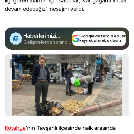
ilgi gören
mantar
için satıcılar, 'Kar yağana kadar
devam edeceğiz' mesajını verdi.
Haberlerimizi
Google’da tercih edilen
kaynak olarak ekleyin
Google'da Takip
Gelişmelerden anında
haberdar olun.
Edin
1
Kütahya
’nın Tavşanlı ilçesinde halk arasında