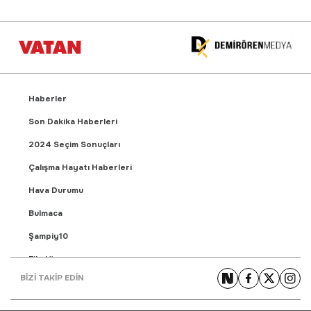
Haberler
Son Dakika Haberleri
2024 Seçim Sonuçları
Çalışma Hayatı Haberleri
Hava Durumu
Bulmaca
Şampiy10
Fikstür
BİZİ TAKİP EDİN
Puan Durumu
Gündem Haberleri