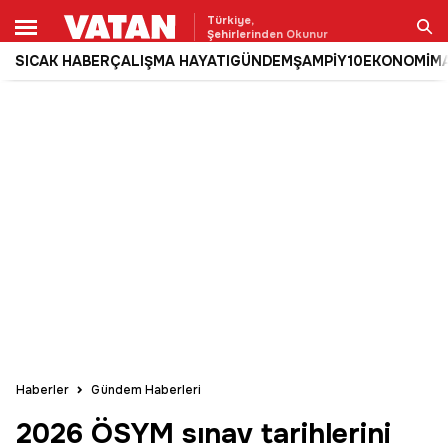
Türkiye,
Şehirlerinden Okunur
SICAK HABER
ÇALIŞMA HAYATI
GÜNDEM
ŞAMPİY10
EKONOMİ
M
Ara
Haberler
Gündem Haberleri
2026 ÖSYM sınav tarihlerini