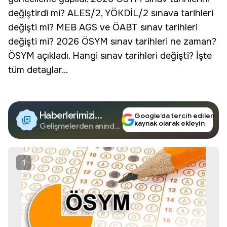
değiştirdi mi? ALES/2, YÖKDİL/2 sınava tarihleri
değişti mi? MEB AGS ve ÖABT sınav tarihleri
değişti mi? 2026
ÖSYM sınav tarihleri
ne zaman?
ÖSYM açıkladı. Hangi sınav tarihleri değişti? İşte
tüm detaylar...
Haberlerimizi
Google’da tercih edilen
kaynak olarak ekleyin
Google'da Takip
Gelişmelerden anında
haberdar olun.
Edin
1