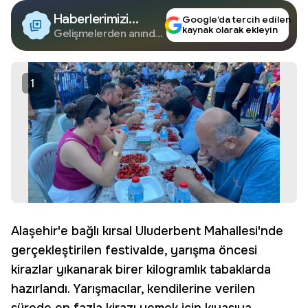
Haberlerimizi
Google’da tercih edilen
kaynak olarak ekleyin
Google'da Takip
Gelişmelerden anında
haberdar olun.
Edin
1
Alaşehir'e bağlı kırsal Uluderbent Mahallesi'nde
gerçekleştirilen festivalde, yarışma öncesi
kirazlar yıkanarak birer kilogramlık tabaklarda
hazırlandı. Yarışmacılar, kendilerine verilen