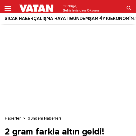
Türkiye,
Şehirlerinden Okunur
SICAK HABER
ÇALIŞMA HAYATI
GÜNDEM
ŞAMPİY10
EKONOMİ
M
Ara
Haberler
Gündem Haberleri
2 gram farkla altın geldi!