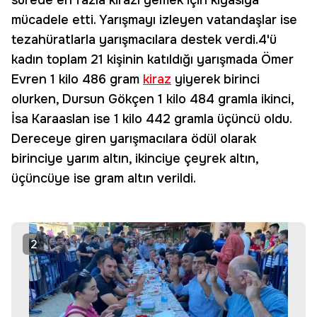
sürede en fazla kirazı yemek için kıyasıya
mücadele etti. Yarışmayı izleyen vatandaşlar ise
tezahüratlarla yarışmacılara destek verdi.4'ü
kadın toplam 21 kişinin katıldığı yarışmada Ömer
Evren 1 kilo 486 gram
kiraz
yiyerek birinci
olurken, Dursun Gökçen 1 kilo 484 gramla ikinci,
İsa Karaaslan ise 1 kilo 442 gramla üçüncü oldu.
Dereceye giren yarışmacılara ödül olarak
birinciye yarım altın, ikinciye çeyrek altın,
üçüncüye ise gram altın verildi.
2