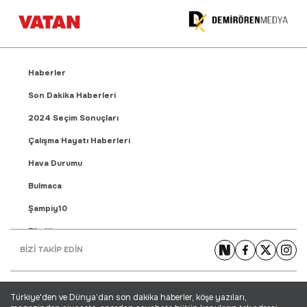
Haberler
Son Dakika Haberleri
2024 Seçim Sonuçları
Çalışma Hayatı Haberleri
Hava Durumu
Bulmaca
Şampiy10
Fikstür
BİZİ TAKİP EDİN
Puan Durumu
Gündem Haberleri
Türkiye'den ve Dünya’dan son dakika haberler, köşe yazıları,
Yaşam Haberleri