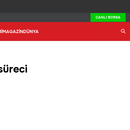
CANLI BORSA
İ
MAGAZİN
DÜNYA
Ara
süreci