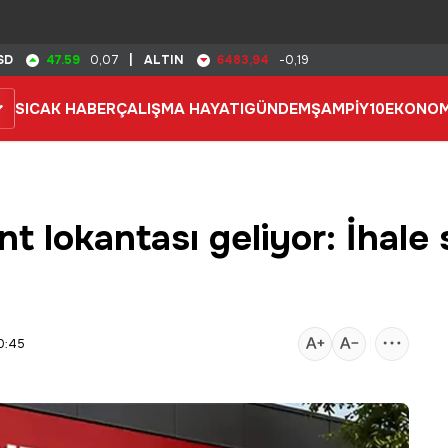
47.59
6483,94
SD
0,07
|
ALTIN
-0,19
SICAK HABER
ÇALIŞMA HAYATI
GÜNDEM
ŞAMPİY10
EKONOM
t lokantası geliyor: İhale 
0:45