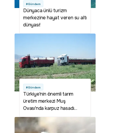
#Gündem
Dünyaca ünlü turizm
merkezine hayat veren su altı
dünyası!
#Gündem
Türkiye'nin önemli tarım
üretim merkezi Muş
Ovası'nda karpuz hasadı
başladı: 2,1 milyar liralık gelir
hedefleniyor