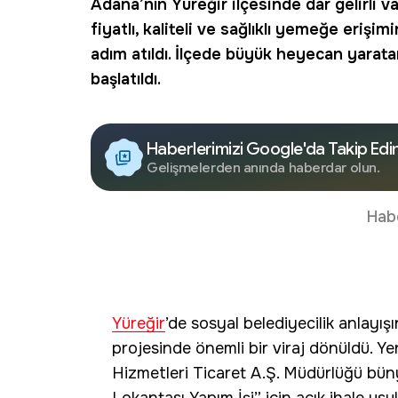
Adana
’nın
Yüreğir
ilçesinde dar gelirli v
fiyatlı, kaliteli ve sağlıklı yemeğe erişim
adım atıldı. İlçede büyük heyecan yarat
başlatıldı.
Haberlerimizi Google'da Takip Edi
Gelişmelerden anında haberdar olun.
Hab
Yüreğir
’de sosyal belediyecilik anlayı
projesinde önemli bir viraj dönüldü. Ye
Hizmetleri Ticaret A.Ş. Müdürlüğü bün