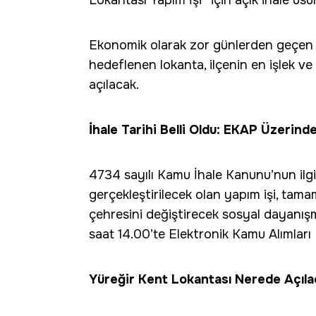
Lokantası Yapım İşi” için açık ihale usul
Ekonomik olarak zor günlerden geçen 
hedeflenen lokanta, ilçenin en işlek v
açılacak.
İhale Tarihi Belli Oldu: EKAP Üzerind
4734 sayılı Kamu İhale Kanunu’nun ilgil
gerçekleştirilecek olan yapım işi, tam
çehresini değiştirecek sosyal dayanışm
saat 14.00’te Elektronik Kamu Alımlar
Yüreğir Kent Lokantası Nerede Açıl