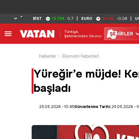
°
13.799
54.96
BİST
0,7
|
EURO
-0,08
|
U
Türkiye,
ŞE
HİRLER
Şehirlerinden Okunur
Haberler
Ekonomi Haberleri
Yüreğir’e müjde! Ken
başladı
25.05.2026 - 10:45
Güncellenme Tarihi:
25.05.2026 - 1