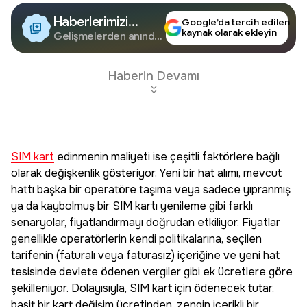
Haberlerimizi
Google’da tercih edilen
kaynak olarak ekleyin
Google'da Takip
Gelişmelerden anında
haberdar olun.
Edin
Haberin Devamı
SIM kart
edinmenin maliyeti ise çeşitli faktörlere bağlı
olarak değişkenlik gösteriyor. Yeni bir hat alımı, mevcut
hattı başka bir operatöre taşıma veya sadece yıpranmış
ya da kaybolmuş bir SIM kartı yenileme gibi farklı
senaryolar, fiyatlandırmayı doğrudan etkiliyor. Fiyatlar
genellikle operatörlerin kendi politikalarına, seçilen
tarifenin (faturalı veya faturasız) içeriğine ve yeni hat
tesisinde devlete ödenen vergiler gibi ek ücretlere göre
şekilleniyor. Dolayısıyla, SIM kart için ödenecek tutar,
basit bir kart değişim ücretinden, zengin içerikli bir