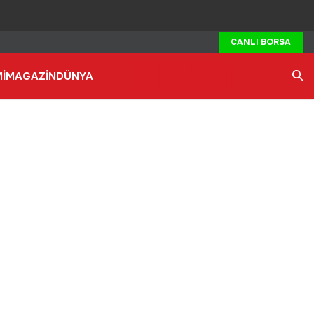
CANLI BORSA
İ
MAGAZİN
DÜNYA
Ara