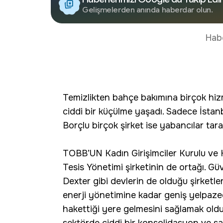
Gelişmelerden anında haberdar olun.
Hab
Temizlikten bahçe bakımına birçok hizm
ciddi bir küçülme yaşadı. Sadece İstanb
Borçlu birçok şirket ise yabancılar tara
TOBB’UN Kadın Girişimciler Kurulu v
Tesis Yönetimi şirketinin de ortağı. Gü
Dexter gibi devlerin de olduğu şirketl
enerji yönetimine kadar geniş yelpaze
hakettiği yere gelmesini sağlamak oldu
sektörde ciddi bir konsolidasyon ve sa