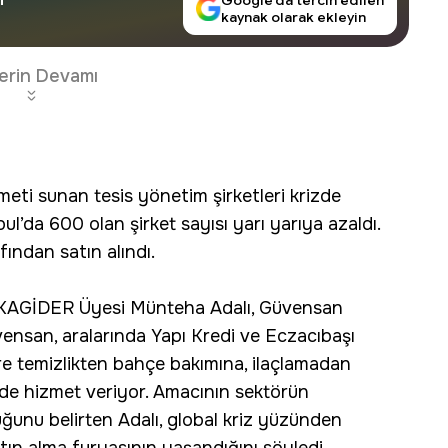
Google’da tercih edilen
kaynak olarak ekleyin
erin Devamı
eti sunan tesis yönetim şirketleri krizde
ul’da 600 olan şirket sayısı yarı yarıya azaldı.
fından satın alındı.
e KAGİDER Üyesi Münteha Adalı, Güvensan
vensan, aralarında Yapı Kredi ve Eczacıbaşı
ere temizlikten bahçe bakımına, ilaçlamadan
de hizmet veriyor. Amacının sektörün
ğunu belirten Adalı, global kriz yüzünden
tın alma furyasının yaşandığını söyledi.