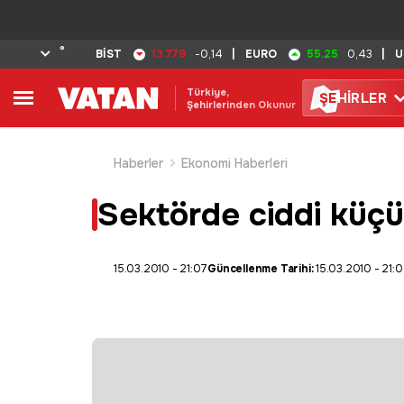
°
13.779
55.25
BİST
-0,14
|
EURO
0,43
|
U
Türkiye,
ŞE
HİRLER
Şehirlerinden Okunur
Haberler
Ekonomi Haberleri
Sektörde ciddi küç
15.03.2010 - 21:07
Güncellenme Tarihi:
15.03.2010 - 21: