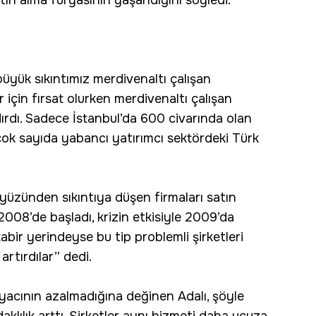
büyük sıkıntımız merdivenaltı çalışan
r için fırsat olurken merdivenaltı çalışan
dırdı. Sadece İstanbul’da 600 civarında olan
a çok sayıda yabancı yatırımcı sektördeki Türk
 yüzünden sıkıntıya düşen firmaları satın
2008’de başladı, krizin etkisiyle 2009’da
tabir yerindeyse bu tip problemli şirketleri
artırdılar” dedi.
iyacının azalmadığına değinen Adalı, şöyle
aklılık arttı. Şirketler aynı hizmeti daha ucuza