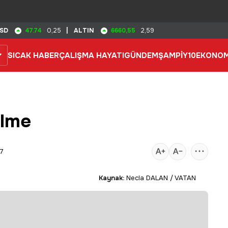
47.74
6660,55
SD
0,25
|
ALTIN
2,59
SICAK HABER
ÇALIŞMA HAYATI
GÜNDEM
ŞAMPİY10
EKONOM
ülme
07
Kaynak:
Necla DALAN / VATAN