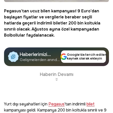
Pegasus
'tan ucuz bilen kampanyası! 9 Euro'dan
başlayan fiyatlar ve vergilerle beraber seçili
hatlarda geçerli indirimli biletler 200 bin koltukla
sınırılı olacak. Ağustos ayına özel kampanyadan
Bolbollular faydalanacak.
Haberlerimizi
Google’da tercih edilen
kaynak olarak ekleyin
Google'da Takip
Gelişmelerden anında
haberdar olun.
Edin
Haberin Devamı
Yurt dışı seyahatleri için
Pegasus
'tan indirimli
bilet
kampanyası geldi. Kampanya 200 bin koltukla sınırılı ve 9