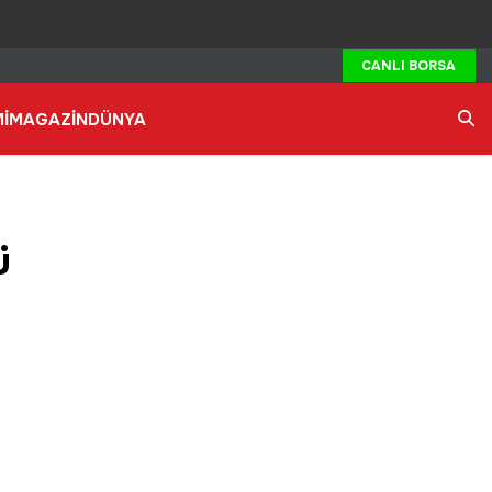
CANLI BORSA
İ
MAGAZİN
DÜNYA
Ara
ü