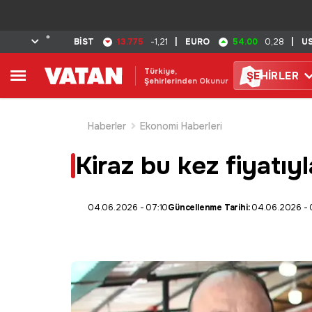
°
13.775
54.00
BİST
-1,21
|
EURO
0,28
|
U
Türkiye,
ŞE
HİRLER
Şehirlerinden Okunur
Haberler
Ekonomi Haberleri
Kiraz bu kez fiyatıyl
04.06.2026 - 07:10
Güncellenme Tarihi:
04.06.2026 - 