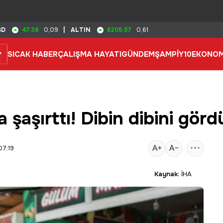
47.38
6205,57
SD
0,09
|
ALTIN
0,61
SICAK HABER
ÇALIŞMA HAYATI
GÜNDEM
ŞAMPİY10
EKONOM
a şaşırttı! Dibin dibini görd
07:19
Kaynak:
İHA