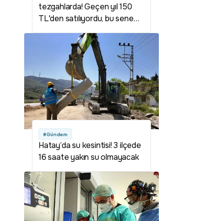
tezgahlarda! Geçen yıl 150
TL'den satılıyordu, bu sene
kilosu 200 TL'ye yükseldi
#Gündem
Hatay’da su kesintisi! 3 ilçede
16 saate yakın su olmayacak