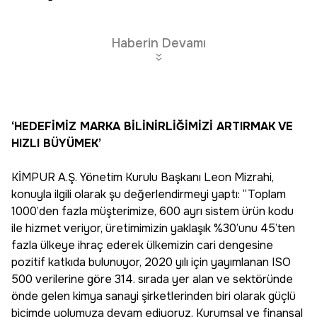
Haberin Devamı
‘HEDEFİMİZ MARKA BİLİNİRLİĞİMİZİ ARTIRMAK VE
HIZLI BÜYÜMEK’
KİMPUR A.Ş. Yönetim Kurulu Başkanı Leon Mizrahi,
konuyla ilgili olarak şu değerlendirmeyi yaptı: “Toplam
1000’den fazla müşterimize, 600 ayrı sistem ürün kodu
ile hizmet veriyor, üretimimizin yaklaşık %30’unu 45’ten
fazla ülkeye ihraç ederek ülkemizin cari dengesine
pozitif katkıda bulunuyor, 2020 yılı için yayımlanan ISO
500 verilerine göre 314. sırada yer alan ve sektöründe
önde gelen kimya sanayi şirketlerinden biri olarak güçlü
biçimde yolumuza devam ediyoruz. Kurumsal ve finansal