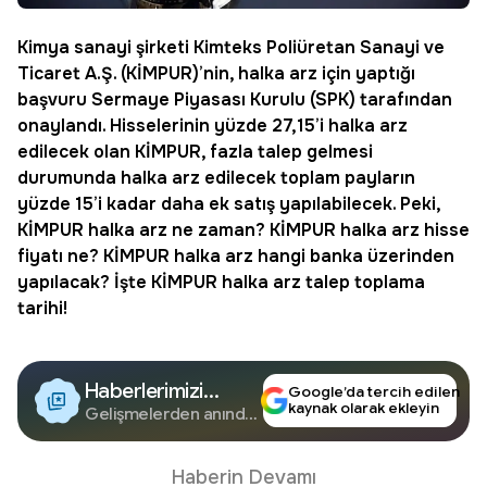
Kimya sanayi şirketi Kimteks Poliüretan Sanayi ve
Ticaret A.Ş. (KİMPUR)’nin, halka arz için yaptığı
başvuru Sermaye Piyasası Kurulu (SPK) tarafından
onaylandı. Hisselerinin yüzde 27,15’i halka arz
edilecek olan KİMPUR, fazla talep gelmesi
durumunda halka arz edilecek toplam payların
yüzde 15’i kadar daha ek satış yapılabilecek. Peki,
KİMPUR halka arz
ne zaman?
KİMPUR halka arz hisse
fiyatı
ne?
KİMPUR halka arz hangi banka
üzerinden
yapılacak? İşte KİMPUR halka arz talep toplama
tarihi!
Haberlerimizi
Google’da tercih edilen
kaynak olarak ekleyin
Google'da Takip
Gelişmelerden anında
haberdar olun.
Edin
Haberin Devamı