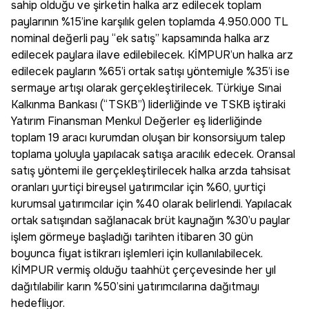
sahip olduğu ve şirketin halka arz edilecek toplam
paylarının %15’ine karşılık gelen toplamda 4.950.000 TL
nominal değerli pay “ek satış” kapsamında halka arz
edilecek paylara ilave edilebilecek. KİMPUR’un halka arz
edilecek payların %65’i ortak satışı yöntemiyle %35’i ise
sermaye artışı olarak gerçekleştirilecek. Türkiye Sınai
Kalkınma Bankası (“TSKB”) liderliğinde ve TSKB iştiraki
Yatırım Finansman Menkul Değerler eş liderliğinde
toplam 19 aracı kurumdan oluşan bir konsorsiyum talep
toplama yoluyla yapılacak satışa aracılık edecek. Oransal
satış yöntemi ile gerçekleştirilecek halka arzda tahsisat
oranları yurtiçi bireysel yatırımcılar için %60, yurtiçi
kurumsal yatırımcılar için %40 olarak belirlendi. Yapılacak
ortak satışından sağlanacak brüt kaynağın %30’u paylar
işlem görmeye başladığı tarihten itibaren 30 gün
boyunca fiyat istikrarı işlemleri için kullanılabilecek.
KİMPUR vermiş olduğu taahhüt çerçevesinde her yıl
dağıtılabilir karın %50’sini yatırımcılarına dağıtmayı
hedefliyor.