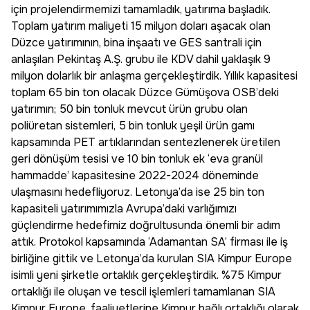
için projelendirmemizi tamamladık, yatırıma başladık.
Toplam yatırım maliyeti 15 milyon doları aşacak olan
Düzce yatırımının, bina inşaatı ve GES santrali için
anlaşılan Pekintaş A.Ş. grubu ile KDV dahil yaklaşık 9
milyon dolarlık bir anlaşma gerçekleştirdik. Yıllık kapasitesi
toplam 65 bin ton olacak Düzce Gümüşova OSB’deki
yatırımın; 50 bin tonluk mevcut ürün grubu olan
poliüretan sistemleri, 5 bin tonluk yeşil ürün gamı
kapsamında PET artıklarından sentezlenerek üretilen
geri dönüşüm tesisi ve 10 bin tonluk ek ‘eva granül
hammadde’ kapasitesine 2022-2024 döneminde
ulaşmasını hedefliyoruz. Letonya’da ise 25 bin ton
kapasiteli yatırımımızla Avrupa’daki varlığımızı
güçlendirme hedefimiz doğrultusunda önemli bir adım
attık. Protokol kapsamında ‘Adamantan SA’ firması ile iş
birliğine gittik ve Letonya’da kurulan SIA Kimpur Europe
isimli yeni şirketle ortaklık gerçekleştirdik. %75 Kimpur
ortaklığı ile oluşan ve tescil işlemleri tamamlanan SIA
Kimpur Europe, faaliyetlerine Kimpur bağlı ortaklığı olarak