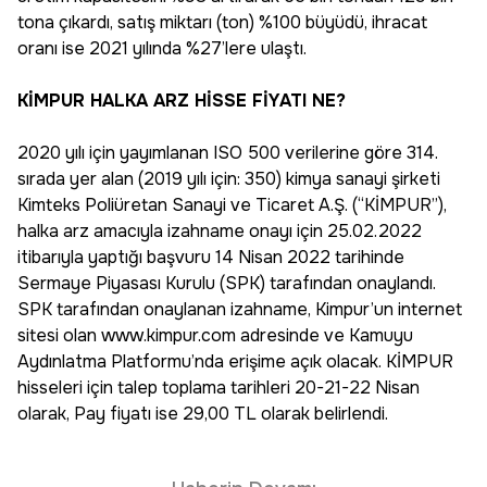
tona çıkardı, satış miktarı (ton) %100 büyüdü, ihracat
oranı ise 2021 yılında %27’lere ulaştı.
KİMPUR HALKA ARZ HİSSE FİYATI NE?
2020 yılı için yayımlanan ISO 500 verilerine göre 314.
sırada yer alan (2019 yılı için: 350) kimya sanayi şirketi
Kimteks Poliüretan Sanayi ve Ticaret A.Ş. (“KİMPUR”),
halka arz amacıyla izahname onayı için 25.02.2022
itibarıyla yaptığı başvuru 14 Nisan 2022 tarihinde
Sermaye Piyasası Kurulu (SPK) tarafından onaylandı.
SPK tarafından onaylanan izahname, Kimpur’un internet
sitesi olan www.kimpur.com adresinde ve Kamuyu
Aydınlatma Platformu’nda erişime açık olacak. KİMPUR
hisseleri için talep toplama tarihleri 20-21-22 Nisan
olarak, Pay fiyatı ise 29,00 TL olarak belirlendi.