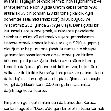
avantajı sağlayan teknolojilerimiz, inovasyonlarımız ve
stratejilerimizle son 3 yılda üretim kapasitemizi %98
artırarak 65 bin tondan 129 bin tona çıkardık. Aynı
dönemde satış miktarımız (ton) %100 büyüdü ve
ihracatımız 2021 yılında 27%’ye ulaştı. Daha güçlü bir
kurumsal yapıya kavuşmak, uluslararası pazarlarda
rekabet gücümüzü artırmak ve yeni yatırımlarımızı
finanse etmek amacıyla halka arz için SPK’ya yapmış
olduğumuz başvuru onaylandı. Kurumsal ve bireysel
yatırımcıları başarılarımıza ortak etmeyi ve birlikte
büyümeyi istiyoruz. Şirketimizin uzun süredir her yıl
temettü dağıtma yönünde bir kültürü var, bu kültürü
halka arz ile birlikte Borsa’ya taşıyoruz ve yatırımcıların
da karlılığımızdan doğrudan fayda sağlaması amacıyla
her yıl dağıtılabilir karın %50’sini yatırımcılarımıza
dağıtmayı hedefliyoruz.”
Kimpur’un yeni yatırımlarından da bahseden Karaca
şunları kaydetti: “Düzce’de yeni bir üretim tesisi kurmak