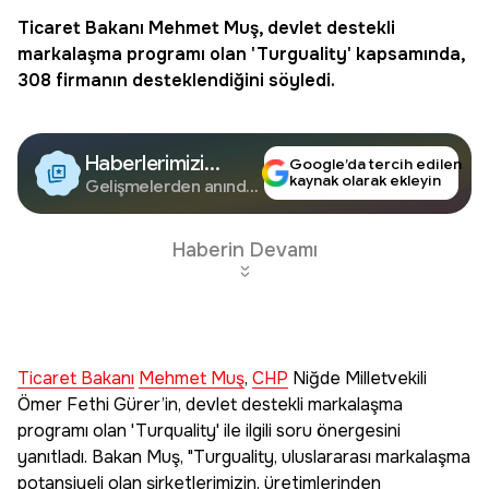
Ticaret Bakanı
Mehmet Muş
, devlet destekli
markalaşma programı olan 'Turguality' kapsamında,
308 firmanın desteklendiğini söyledi.
Haberlerimizi
Google’da tercih edilen
kaynak olarak ekleyin
Google'da Takip
Gelişmelerden anında
haberdar olun.
Edin
Haberin Devamı
Ticaret Bakanı
Mehmet Muş
,
CHP
Niğde Milletvekili
Ömer Fethi Gürer’in, devlet destekli markalaşma
programı olan 'Turquality' ile ilgili soru önergesini
yanıtladı. Bakan Muş, "Turguality, uluslararası markalaşma
potansiyeli olan şirketlerimizin, üretimlerinden