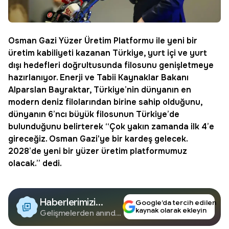
Osman Gazi Yüzer Üretim Platformu
ile yeni bir
üretim kabiliyeti kazanan Türkiye, yurt içi ve yurt
dışı hedefleri doğrultusunda filosunu genişletmeye
hazırlanıyor.
Enerji ve Tabii Kaynaklar Bakanı
Alparslan Bayraktar
, Türkiye’nin dünyanın en
modern deniz filolarından birine sahip olduğunu,
dünyanın 6’ncı büyük filosunun Türkiye’de
bulunduğunu belirterek “Çok yakın zamanda ilk 4’e
gireceğiz. Osman Gazi'ye bir kardeş gelecek.
2028’de yeni bir yüzer üretim platformumuz
olacak.” dedi.
Haberlerimizi
Google’da tercih edilen
kaynak olarak ekleyin
Google'da Takip
Gelişmelerden anında
haberdar olun.
Edin