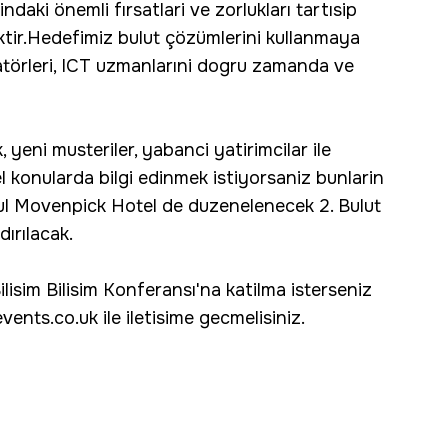
daki önemli fırsatlari ve zorlukları tartısip
iktir.Hedefimiz bulut çözümlerini kullanmaya
eratörleri, ICT uzmanlarıni dogru zamanda ve
, yeni musteriler, yabanci yatirimcilar ile
l konularda bilgi edinmek istiyorsaniz bunlarin
ul Movenpick Hotel de duzenelenecek 2. Bulut
dırılacak.
Bilisim Bilisim Konferansı'na katilma isterseniz
ts.co.uk ile iletisime gecmelisiniz.