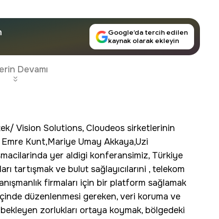
n
Google’da tercih edilen
kaynak olarak ekleyin
erin Devamı
tek/ Vision Solutions, Cloudeos sirketlerinin
a Emre Kunt,Mariye Umay Akkaya,Uzi
macilarinda yer aldigi konferansimiz, Türkiye
ları tartışmak ve bulut sağlayıcılarıni , telekom
 danışmanlık firmaları için bir platform sağlamak
ut içinde düzenlenmesi gereken, veri koruma ve
a bekleyen zorlukları ortaya koymak, bölgedeki