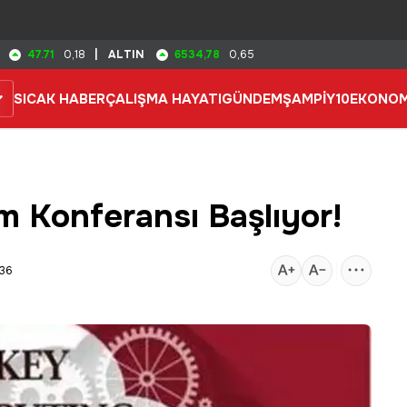
47.71
6534,78
0,18
|
ALTIN
0,65
SICAK HABER
ÇALIŞMA HAYATI
GÜNDEM
ŞAMPİY10
EKONOM
sim Konferansı Başlıyor!
:36