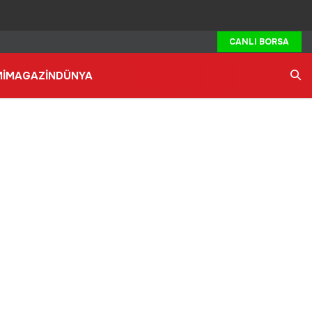
CANLI BORSA
İ
MAGAZİN
DÜNYA
Ara