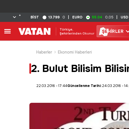
°
13.799
55.04
BİST
0
|
EURO
0,05
|
USD
Türkiye,
ŞE
HİRLER
Şehirlerinden Okunur
Haberler
Ekonomi Haberleri
2. Bulut Bilisim Bili
22.03.2016 - 17:44
Güncellenme Tarihi:
24.03.2016 - 14