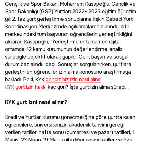
Gençlik ve Spor Bakanı Muharrem Kasapoğlu, Gençlik ve
Spor Bakanlığı (GSB) Yurtları 2022- 2023 eğitim öğretim
yılı 2. faz yurt yerleştirme sonuçlarına ilişkin Cebeci Yurt
Koordinasyon Merkezi’nde açıklamalarda bulundu. 41 il
merkezindeki tüm başvuran öğrencilerin yerleştirildiğini
aktaran Kasapoğlu, “Yerleştirmeler tamamen dijital
ortamda, 12 kamu kurumunun değerlendirme, analiz
süreciyle objektif olarak yapıldı. Gelir, başarı ve sosyal
durum baz alındı.” dedi. Sonuçlar sorgulanırken, yurtlara
yerleştirilen öğrenciler izin alma konusunu araştırmaya
başladı. Peki, KYK
genciz biz izin nasıl alınır
,
KYK yurt izin hakkı
kaç gün? İşte yurt izin alma süreci…
KYK yurt izni nasıl alınır?
Kredi ve Yurtlar Kurumu yönetmeliğine göre yurtta kalan
öğrencilere, üniversitenizin akademik takvimi gereği
verilen tatiller, hafta sonu (cumartesi ve pazar) tatilleri, 1
Mayıs, 23 Nisan, 19 Mayıs gibi diğer resmi tatiller ve özel