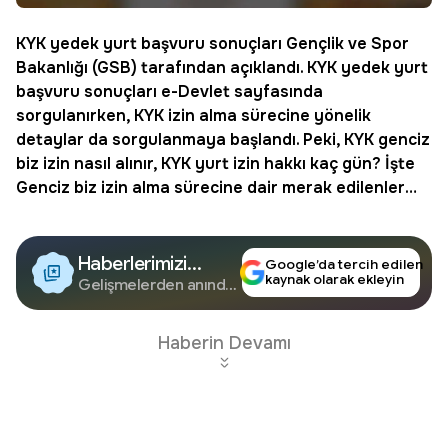
KYK yedek yurt başvuru sonuçları Gençlik ve Spor
Bakanlığı (GSB) tarafından açıklandı. KYK yedek yurt
başvuru sonuçları e-Devlet sayfasında
sorgulanırken, KYK izin alma sürecine yönelik
detaylar da sorgulanmaya başlandı. Peki, KYK
genciz
biz izin nasıl alınır
,
KYK yurt izin hakkı
kaç gün? İşte
Genciz biz izin alma sürecine dair merak edilenler…
Haberlerimizi
Google’da tercih edilen
kaynak olarak ekleyin
Google'da Takip
Gelişmelerden anında
haberdar olun.
Edin
Haberin Devamı