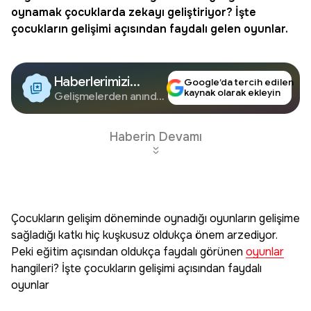
oynamak çocuklarda zekayı geliştiriyor? İşte
çocukların gelişimi açısından faydalı gelen oyunlar.
Haberlerimizi
Google’da tercih edilen
kaynak olarak ekleyin
Google'da Takip
Gelişmelerden anında
haberdar olun.
Edin
Haberin Devamı
Çocukların gelişim döneminde oynadığı oyunların gelişime
sağladığı katkı hiç kuşkusuz oldukça önem arzediyor.
Peki eğitim açısından oldukça faydalı görünen
oyunlar
hangileri? İşte çocukların gelişimi açısından faydalı
oyunlar