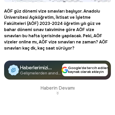
AÖF güz dönemi vize sınavları başlıyor. Anadolu
Üniversitesi Açıköğretim, İktisat ve İşletme
Fakülteleri (AÖF) 2023-2024 öğretim yılı güz ve
bahar dönemi sınav takvimine göre AÖF vize
sınavları bu hafta içerisinde yapılacak. Peki, AÖF
vizeler online mı, AÖF vize sınavları ne zaman?
AÖF
sınavları
kaç dk, kaç saat sürüyor?
Haberlerimizi
Google’da tercih edilen
kaynak olarak ekleyin
Google'da Takip
Gelişmelerden anında
haberdar olun.
Edin
Haberin Devamı