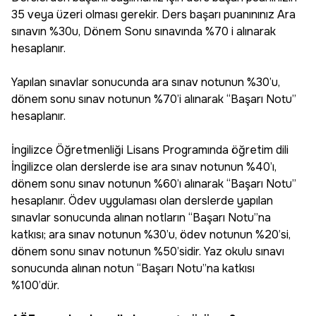
35 veya üzeri olması gerekir. Ders başarı puanınınız Ara
sınavın %30u, Dönem Sonu sınavında %70 i alınarak
hesaplanır.
Yapılan sınavlar sonucunda ara sınav notunun %30’u,
dönem sonu sınav notunun %70’i alınarak “Başarı Notu”
hesaplanır.
İngilizce Öğretmenliği Lisans Programında öğretim dili
İngilizce olan derslerde ise ara sınav notunun %40’ı,
dönem sonu sınav notunun %60’ı alınarak “Başarı Notu”
hesaplanır. Ödev uygulaması olan derslerde yapılan
sınavlar sonucunda alınan notların “Başarı Notu”na
katkısı; ara sınav notunun %30’u, ödev notunun %20’si,
dönem sonu sınav notunun %50’sidir. Yaz okulu sınavı
sonucunda alınan notun “Başarı Notu”na katkısı
%100’dür.