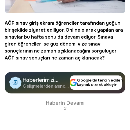
AÖF sınav giriş ekranı öğrenciler tarafından yoğun
bir şekilde ziyaret ediliyor. Online olarak yapılan ara
sınavlar bu hafta sonu da devam ediyor. Sınava
giren öğrenciler ise güz dönemi vize sınav
sonuçlarının ne zaman açıklanacağını sorguluyor.
AÖF sınav sonuçları
ne zaman açıklanacak?
Haberlerimizi
Google’da tercih edilen
kaynak olarak ekleyin
Google'da Takip
Gelişmelerden anında
haberdar olun.
Edin
Haberin Devamı