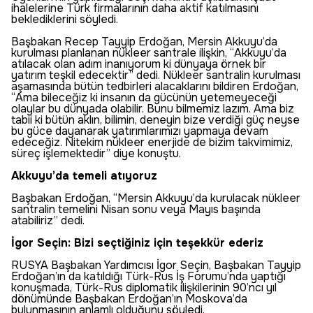
ihalelerine Türk firmalarının daha aktif katılmasını
beklediklerini söyledi.
Başbakan Recep Tayyip Erdoğan, Mersin Akkuyu’da
kurulması planlanan nükleer santrale ilişkin, “Akkuyu’da
atılacak olan adım inanıyorum ki dünyaya örnek bir
yatırım teşkil edecektir” dedi. Nükleer santralin kurulması
aşamasında bütün tedbirleri alacaklarını bildiren Erdoğan,
“Ama bileceğiz ki insanın da gücünün yetemeyeceği
olaylar bu dünyada olabilir. Bunu bilmemiz lazım. Ama biz
tabii ki bütün aklın, bilimin, deneyin bize verdiği güç neyse
bu güce dayanarak yatırımlarımızı yapmaya devam
edeceğiz. Nitekim nükleer enerjide de bizim takvimimiz,
süreç işlemektedir” diye konuştu.
Akkuyu’da temeli atıyoruz
Başbakan Erdoğan, “Mersin Akkuyu’da kurulacak nükleer
santralin temelini Nisan sonu veya Mayıs başında
atabiliriz” dedi.
İgor Seçin: Bizi seçtiğiniz için teşekkür ederiz
RUSYA Başbakan Yardımcısı İgor Seçin, Başbakan Tayyip
Erdoğan’ın da katıldığı Türk-Rus İş Forumu’nda yaptığı
konuşmada, Türk-Rus diplomatik ilişkilerinin 90’ncı yıl
dönümünde Başbakan Erdoğan’ın Moskova’da
bulunmasının anlamlı olduğunu söyledi.