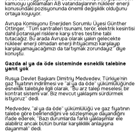
kamuoyu yoklamaları AB vatandaşlarının nükleer enerji
konusundaki pozisyonunda önemli değişiklik olduğunu
ortaya koyuyor.
Avrupa Komisyonu Enerjiden Sorumlu Üyesi Günther
Ottinger, “Tüm santralleri tsunami, terör, elektrik kesintisi
dahil potansiyel risklere karşı stres testine tabi
tutacağız. Bu arada Avrupa olarak yakın gelecekte
nükleer enerji olmadan enerji ihtiyacımızı karşılayıp
karşılayamayacağımızı da tartışmak zorundayız” diye
konuştu.
Gazda al ya da öde sisteminde esneklik talebine
yanıt yok
Rusya Devlet Başkanı Dimitriy Medvedev, Türkiye’nin
gaz fiyatının indirilmesi ve “al ya da öde” yükümlülüğünde
esneklik talebiyle ilgili olarak, “Bu arz talep meselesi, bir
kontrat sistemi var. Biz mevcut yaklaşımı sürdürmek
istiyoruz” dedi.
Medvedev, “al ya da öde” yükümlülüğü ve gaz fiyatının
talebe göre belirlendiğini ve sözleşmeye dayandığını
ifade ederek, “Bazı durumlarda farklı yaklaşımlar ele
alabiliriz ancak bütün bunlar karşılıklılık anlayışına
dayanmalı” dedi.