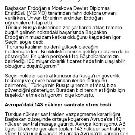
Başbakan Erdoğan’a Moskova Devlet Diplomasi
Enstitüsü (MGIMO) tarafından fahri doktora unvanı
verilirken, Ünvan töreninin ardından Erdoğan,
öğrencilere hitap etti.
Türkiye Rusya ilişkilerinde zor şartlarda atılan temelin
bugün gelinen noktadaki başarısında Başbakan
Erdoğan’ın muazzam katkısı olduğunu kaydeden Igor
Seçin, şöyle dedi:
“Foruma katılımın bu denli yüksek olacağını
beklemiyordum. Bu ikili ilişkilerimizin geldiği noktanın da bir
göstergesi. En yakın perspektifte Başbakanlarımızın
belirlediği 100 milyar dolarlık ticaret hedefinin ulaşılabilir
olduğunu düşünüyorum.”
Seçin, nükleer santral konusunda Rusya’nın güvenlik,
teknoloji ve çevre bakımından ileride olduğunu
belirterek, “Türkiye’nin Rusya’yı tercih etmesi, bize
güvendiğini gösteriyor. Buradan bizi tercih ettiğiniz için
teşekkür etmek istiyorum” diye konuştu.
Avrupa’daki 143 nükleer santrale stres testi
Türkiye nükleer santralden vazgeçmeme kararlılığını
Başbakan düzeyinde ortaya koyarken Avrupa’da 143
nükleer santral masaya yatırıldı. Avrupa Komisyonu, AB
üyesi ülkelerde yer alan toplam 143 nükleer santral için
stres testi uygulayacak. Bu arada Avrupa’da yapılan son