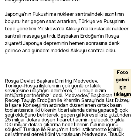
Japonya’nın Fukushima nükleer santralindeki sızıntının
boyutu her geçen saat artarken, Türkiye ve Rusya’nın
tepe yönetimi Moskova’da Akkuyu’da kurulacak nükleer
santrali masaya yatırdı. Başbakan Erdoğan’ın Rusya
ziyareti Japonya depreminin hemen sonrasına denk
gelince ana gündem maddesi Akkuyu santrali oldu.
Foto
galeri
Rusya Devlet Başkanı Dimitriy Medvedev,
Türkiye-Rusya ilişkilerinin çok yönlü ortaklık
için
seviyesine ulaştığını belirterek, “Türkiye bizim
tıklayın
imtiyazlı partnerimiz” dedi. Medvedev, Başbakan
Recep Tayyip Erdoğan ile Kremlin Sarayı’nda Üst Düzey
İstişare Konseyi’nin ardından düzenlenen ortak basın
toplantısında, iki ülkenin ticari alanda daha yapacağı çok
şeyi olduğunu belirterek, geçen yıl küresel kriz yüzünden
25 milyar dolara düşen ticaret hacmini gelecek 5 yılda
100 milyar dolara çıkarma hedeflerinin bulunduğunu
söyledi. Türkiye ile Rusya’nın farklı istikamette işbirliği
geliştirmesi gerektiğini vurgulayan Medvedev, “Büyük