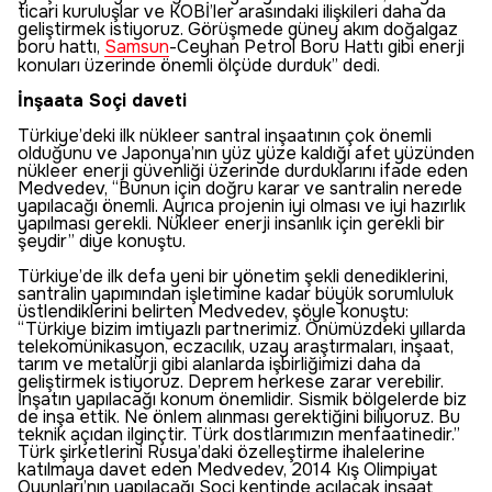
ticari kuruluşlar ve KOBİ’ler arasındaki ilişkileri daha da
geliştirmek istiyoruz. Görüşmede güney akım doğalgaz
boru hattı,
Samsun
-Ceyhan Petrol Boru Hattı gibi enerji
konuları üzerinde önemli ölçüde durduk” dedi.
İnşaata Soçi daveti
Türkiye’deki ilk nükleer santral inşaatının çok önemli
olduğunu ve Japonya’nın yüz yüze kaldığı afet yüzünden
nükleer enerji güvenliği üzerinde durduklarını ifade eden
Medvedev, “Bunun için doğru karar ve santralin nerede
yapılacağı önemli. Ayrıca projenin iyi olması ve iyi hazırlık
yapılması gerekli. Nükleer enerji insanlık için gerekli bir
şeydir” diye konuştu.
Türkiye’de ilk defa yeni bir yönetim şekli denediklerini,
santralin yapımından işletimine kadar büyük sorumluluk
üstlendiklerini belirten Medvedev, şöyle konuştu:
“Türkiye bizim imtiyazlı partnerimiz. Önümüzdeki yıllarda
telekomünikasyon, eczacılık, uzay araştırmaları, inşaat,
tarım ve metalürji gibi alanlarda işbirliğimizi daha da
geliştirmek istiyoruz. Deprem herkese zarar verebilir.
İnşatın yapılacağı konum önemlidir. Sismik bölgelerde biz
de inşa ettik. Ne önlem alınması gerektiğini biliyoruz. Bu
teknik açıdan ilginçtir. Türk dostlarımızın menfaatinedir.”
Türk şirketlerini Rusya’daki özelleştirme ihalelerine
katılmaya davet eden Medvedev, 2014 Kış Olimpiyat
Oyunları’nın yapılacağı Soçi kentinde açılacak inşaat