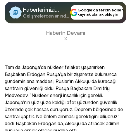
Haberlerimizi
Google’da tercih edilen
kaynak olarak ekleyin
Google'da Takip
Gelişmelerden anında
haberdar olun.
Edin
Haberin Devamı
Tam da Japonya’da nükleer felaket yaşanırken,
Başbakan Erdoğan Rusya’ya bir ziyarette bulununca
gündemin ana maddesi, Ruslar’ın Akkuyu’da kuracağı
santralin güvenliği oldu. Rusya Başbakanı Dimitriy
Medvedev, “Nükleer enerji insanlık için gerekli.
Japonya’nın yüz yüze kaldığı afet yüzünden güvenlik
üzerinde çok hassas duruyoruz. Deprem bölgesinde de
santral yaptık. Ne önlem alınması gerektiğini biliyoruz”
dedi. Başbakan Erdoğan da, Akkuyu’da atılacak adımın
dünyaya örnek olacağını iddia etti.