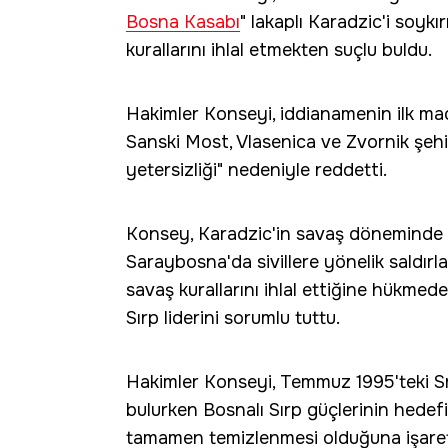
Bosna Kasabı
" lakaplı Karadzic'i soykı
kurallarını ihlal etmekten suçlu buldu.
Hakimler Konseyi, iddianamenin ilk mad
Sanski Most, Vlasenica ve Zvornik şehirl
yetersizliği" nedeniyle reddetti.
Konsey, Karadzic'in savaş döneminde 
Saraybosna'da sivillere yönelik saldırla
savaş kurallarını ihlal ettiğine hükmed
Sırp liderini sorumlu tuttu.
Hakimler Konseyi, Temmuz 1995'teki Sr
bulurken Bosnalı Sırp güçlerinin hede
tamamen temizlenmesi olduğuna işaret 