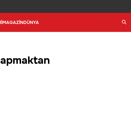
İ
MAGAZİN
DÜNYA
Ara
 yapmaktan