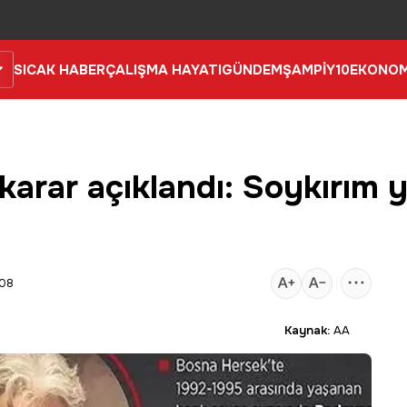
SICAK HABER
ÇALIŞMA HAYATI
GÜNDEM
ŞAMPİY10
EKONOM
 karar açıklandı: Soykırım
:08
Kaynak:
AA