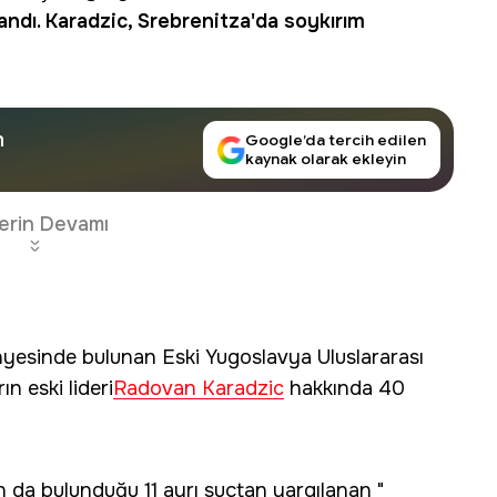
andı. Karadzic, Srebrenitza'da soykırım
n
Google’da tercih edilen
kaynak olarak ekleyin
erin Devamı
yesinde bulunan Eski Yugoslavya Uluslararası
n eski lideri
Radovan Karadzic
hakkında 40
n da bulunduğu 11 ayrı suçtan yargılanan "