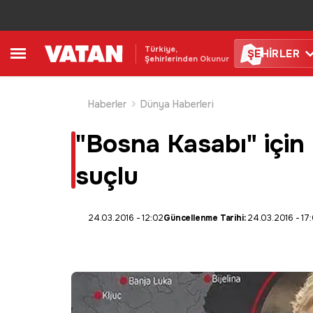
Türkiye,
ŞE
HİRLER
Şehirlerinden Okunur
Haberler
Dünya Haberleri
"Bosna Kasabı" için
suçlu
24.03.2016 - 12:02
Güncellenme Tarihi:
24.03.2016 - 17