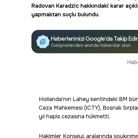
Radovan Karadzic
hakkındaki karar açıkl
yapmaktan suçlu bulundu.
Haberlerimizi Google'da Takip Edi
Gelişmelerden anında haberdar olun.
Hab
Hollanda'nın Lahey kentindeki BM bün
Ceza Mahkemesi (ICTY), Bosnalı Sırpları
yıl hapis cezasına hükmetti.
Hakimler Konseyi, aralarında soykırımı