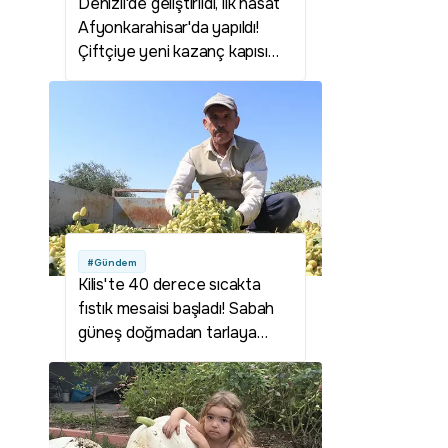
Denizli'de geliştirildi, ilk hasat
Afyonkarahisar'da yapıldı!
Çiftçiye yeni kazanç kapısı
olabilir
#Gündem
Kilis'te 40 derece sıcakta
fıstık mesaisi başladı! Sabah
güneş doğmadan tarlaya
giriyorlar: Fiyatlar çiftçinin
yüzünü güldürdü