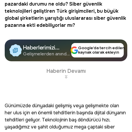
pazardaki durumu ne oldu? Siber güvenlik
teknolojileri geliştiren Türk girişimcileri, bu büyük
global şirketlerin yarıştığı uluslararası siber güvenlik
pazarına ekti edebiliyorlar mı?
Haberlerimizi
Google’da tercih edilen
kaynak olarak ekleyin
Google'da Takip
Gelişmelerden anında
haberdar olun.
Edin
Haberin Devamı
Günümüzde dünyadaki gelişmiş veya gelişmekte olan
her ulus için en önemli tehditlerin başında dijital dünyanın
tehditleri geliyor. Teknolojinin baş döndürücü hızı,
yaşadığımız ve şahit olduğumuz mega çaptaki siber