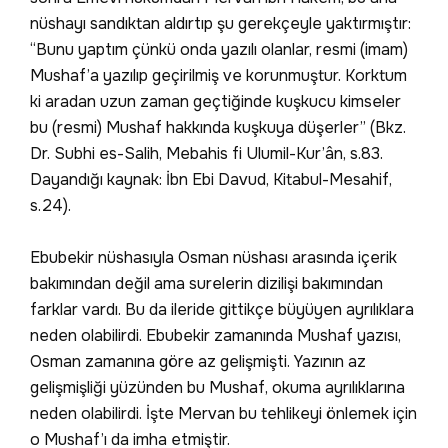
nüshayı sandıktan aldırtıp şu gerekçeyle yaktırmıştır:
“Bunu yaptım çünkü onda yazılı olanlar, resmi (imam)
Mushaf’a yazılıp geçirilmiş ve korunmuştur. Korktum
ki aradan uzun zaman geçtiğinde kuşkucu kimseler
bu (resmi) Mushaf hakkında kuşkuya düşerler” (Bkz.
Dr. Subhi es-Salih, Mebahis fi Ulumil-Kur’ân, s.83.
Dayandığı kaynak: İbn Ebi Davud, Kitabul-Mesahif,
s.24).
Ebubekir nüshasıyla Osman nüshası arasında içerik
bakımından değil ama surelerin dizilişi bakımından
farklar vardı. Bu da ileride gittikçe büyüyen ayrılıklara
neden olabilirdi. Ebubekir zamanında Mushaf yazısı,
Osman zamanına göre az gelişmişti. Yazının az
gelişmişliği yüzünden bu Mushaf, okuma ayrılıklarına
neden olabilirdi. İşte Mervan bu tehlikeyi önlemek için
o Mushaf’ı da imha etmiştir.