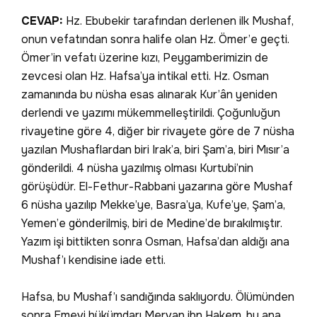
CEVAP:
Hz. Ebubekir tarafından derlenen ilk Mushaf,
onun vefatından sonra halife olan Hz. Ömer’e geçti.
Ömer’in vefatı üzerine kızı, Peygamberimizin de
zevcesi olan Hz. Hafsa’ya intikal etti. Hz. Osman
zamanında bu nüsha esas alınarak Kur’ân yeniden
derlendi ve yazımı mükemmelleştirildi. Çoğunluğun
rivayetine göre 4, diğer bir rivayete göre de 7 nüsha
yazılan Mushaflardan biri Irak’a, biri Şam’a, biri Mısır’a
gönderildi. 4 nüsha yazılmış olması Kurtubi’nin
görüşüdür. El-Fethur-Rabbani yazarına göre Mushaf
6 nüsha yazılıp Mekke’ye, Basra’ya, Kufe’ye, Şam’a,
Yemen’e gönderilmiş, biri de Medine’de bırakılmıştır.
Yazım işi bittikten sonra Osman, Hafsa’dan aldığı ana
Mushaf’ı kendisine iade etti.
Hafsa, bu Mushaf’ı sandığında saklıyordu. Ölümünden
sonra Emevi hükümdarı Mervan ibn Hakem, bu ana