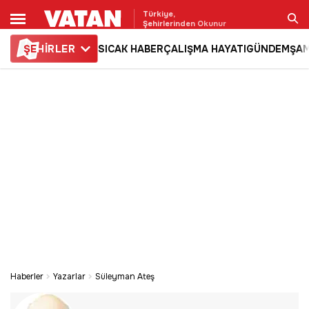
Türkiye,
Şehirlerinden Okunur
ŞE
HİRLER
SICAK HABER
ÇALIŞMA HAYATI
GÜNDEM
ŞAM
Ara
Haberler
Yazarlar
Süleyman Ateş