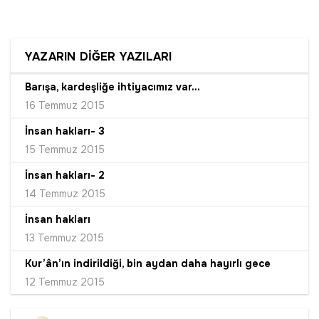
YAZARIN DİĞER YAZILARI
Barışa, kardeşliğe ihtiyacımız var...
16 Temmuz 2015
İnsan hakları- 3
15 Temmuz 2015
İnsan hakları- 2
14 Temmuz 2015
İnsan hakları
13 Temmuz 2015
Kur’ân’ın indirildiği, bin aydan daha hayırlı gece
12 Temmuz 2015