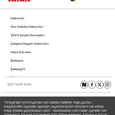
Haberler
Son Dakika Haberleri
2024 Seçim Sonuçları
Çalışma Hayatı Haberleri
Hava Durumu
Bulmaca
Şampiy10
Fikstür
BİZİ TAKİP EDİN
Puan Durumu
Gündem Haberleri
Türkiye'den ve Dünya’dan son dakika haberler, köşe yazıları,
Yaşam Haberleri
magazinden siyasete, spordan seyahate bütün konuların tek adresi
https://www.gazetevatan.com/ ; Gazetevatan.com haber içerikleri izin
Ekonomi Haberleri
alınmadan, kaynak gösterilerek dahi iktibas edilemez, kanuna aykırı ve