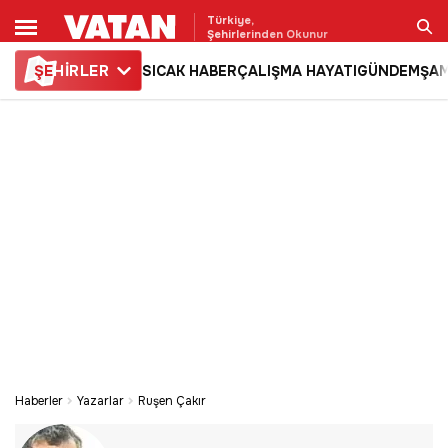
Türkiye,
Şehirlerinden Okunur
ŞE
HİRLER
SICAK HABER
ÇALIŞMA HAYATI
GÜNDEM
ŞAM
Ara
Haberler
Yazarlar
Ruşen Çakır