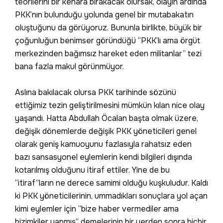
teorilerini bir kenara bırakacak olursak, olayın ardında
PKK’nın bulunduğu yolunda genel bir mutabakatın
oluştuğunu da görüyoruz. Bununla birlikte, büyük bir
çoğunluğun benimser göründüğü “PKK’lı ama örgüt
merkezinden bağımsız hareket eden militanlar” tezi
bana fazla makul görünmüyor.
Aslına bakılacak olursa PKK tarihinde sözünü
ettiğimiz tezin geliştirilmesini mümkün kılan nice olay
yaşandı. Hatta Abdullah Öcalan başta olmak üzere,
değişik dönemlerde değişik PKK yöneticileri genel
olarak geniş kamuoyunu fazlasıyla rahatsız eden
bazı sansasyonel eylemlerin kendi bilgileri dışında
kotarılmış olduğunu itiraf ettiler. Yine de bu
“itiraf”ların ne derece samimi olduğu kuşkuludur. Kaldı
ki PKK yöneticilerinin, ummadıkları sonuçlara yol açan
kimi eylemler için “bize haber vermediler ama
bizimkiler yapmış” demelerinin bir yerden sonra hiçbir