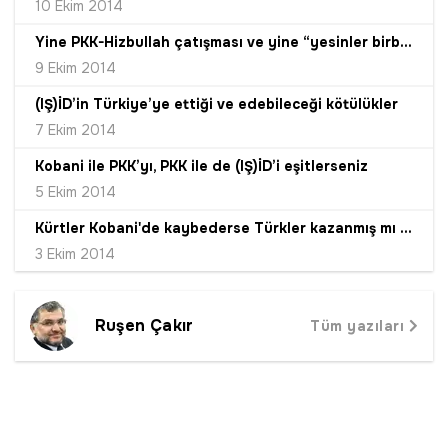
10 Ekim 2014
Yine PKK-Hizbullah çatışması ve yine “yesinler birbirlerini” aymazlığı
9 Ekim 2014
(IŞ)İD’in Türkiye’ye ettiği ve edebileceği kötülükler
7 Ekim 2014
Kobani ile PKK’yı, PKK ile de (IŞ)İD’i eşitlerseniz
5 Ekim 2014
Kürtler Kobani'de kaybederse Türkler kazanmış mı sayılacak?
3 Ekim 2014
Ruşen Çakır
Tüm yazıları