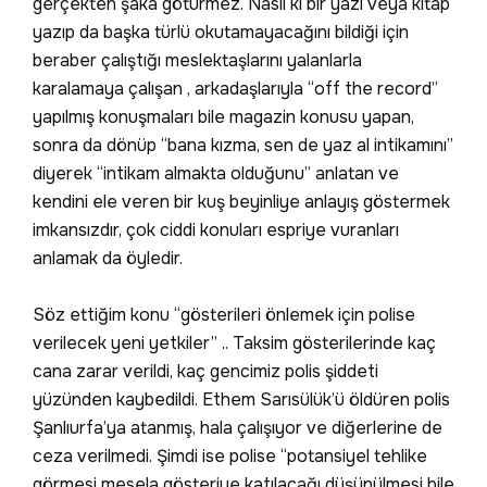
gerçekten şaka götürmez. Nasıl ki bir yazı veya kitap
yazıp da başka türlü okutamayacağını bildiği için
beraber çalıştığı meslektaşlarını yalanlarla
karalamaya çalışan , arkadaşlarıyla “off the record”
yapılmış konuşmaları bile magazin konusu yapan,
sonra da dönüp “bana kızma, sen de yaz al intikamını”
diyerek “intikam almakta olduğunu” anlatan ve
kendini ele veren bir kuş beyinliye anlayış göstermek
imkansızdır, çok ciddi konuları espriye vuranları
anlamak da öyledir.
Söz ettiğim konu “gösterileri önlemek için polise
verilecek yeni yetkiler” .. Taksim gösterilerinde kaç
cana zarar verildi, kaç gencimiz polis şiddeti
yüzünden kaybedildi. Ethem Sarısülük’ü öldüren polis
Şanlıurfa’ya atanmış, hala çalışıyor ve diğerlerine de
ceza verilmedi. Şimdi ise polise “potansiyel tehlike
görmesi mesela gösteriye katılacağı düşünülmesi bile