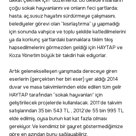
dikkat çekmek için” düzenlendi. Bu ülkede insanların
çoğu sokak hayvanlarını ve onların feci şartlarda;
hasta, aç,susuz hayatını sürdürmeye çalışmasını,
belediyeler görevi olan “kısırlaştırma” yı yapmadığı
için sonunda vahşice ve toplu şekilde katledilmelerini
ya da korkunç şartlardaki barınaklara tıklım tıkış
hapsedilmelerini görmezden geldiği için HAYTAP ve
Koza Yönetim büyük bir takdiri hak ediyorlar.
Artık gelenekselleşen yarışmada dereceye giren
eserlerin (gerçekten her biri eser) yer aldığı 2014
duvar ve masa takvimlerinden elde edilen tüm gelir
HAYTAP tarafından “sokak hayvanları” için
geliştirilecek projelerde kullanılacak. 2011’de takvim
satışlarından 35 bin 543 TL , 2012’de 55 bin 995 TL
elde edilmiş, oysa bunun kat kat fazla olması
gerekiyor. Ve kendimiz bir gayret göstermediğimize
göre en azından bunu sağlayabiliriz.