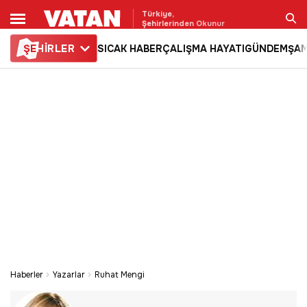
Türkiye,
Şehirlerinden Okunur
ŞE
HİRLER
SICAK HABER
ÇALIŞMA HAYATI
GÜNDEM
ŞAM
Ara
Haberler
Yazarlar
Ruhat Mengi