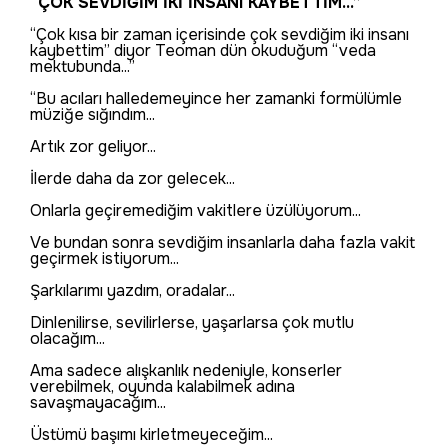
“ÇOK SEVDİĞİM İKİ İNSANI KAYBETTİM...”
“Çok kısa bir zaman içerisinde çok sevdiğim iki insanı
kaybettim” diyor Teoman dün okuduğum “veda
mektubunda...”
“Bu acıları halledemeyince her zamanki formülümle
müziğe sığındım...
Artık zor geliyor...
İlerde daha da zor gelecek...
Onlarla geçiremediğim vakitlere üzülüyorum...
Ve bundan sonra sevdiğim insanlarla daha fazla vakit
geçirmek istiyorum...
Şarkılarımı yazdım, oradalar...
Dinlenilirse, sevilirlerse, yaşarlarsa çok mutlu
olacağım...
Ama sadece alışkanlık nedeniyle, konserler
verebilmek, oyunda kalabilmek adına
savaşmayacağım...
Üstümü başımı kirletmeyeceğim...