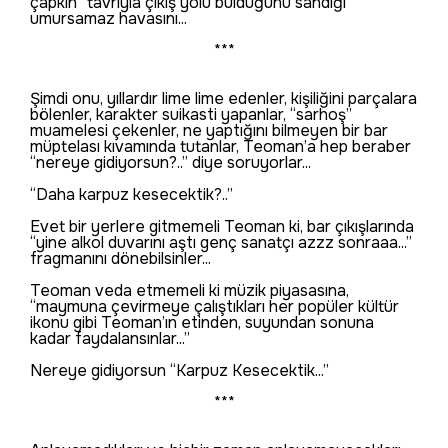
çapkın” tavrıyla çıkış yolu bulduğunu sandığı
umursamaz havasını...
***
Şimdi onu, yıllardır lime lime edenler, kişiliğini parçalara
bölenler, karakter suikasti yapanlar, “sarhoş”
muamelesi çekenler, ne yaptığını bilmeyen bir bar
müptelası kıvamında tutanlar, Teoman’a hep beraber
“nereye gidiyorsun?..” diye soruyorlar...
“Daha karpuz kesecektik?..”
Evet bir yerlere gitmemeli Teoman ki, bar çıkışlarında
“yine alkol duvarını aştı genç sanatçı azzz sonraaa...”
fragmanını dönebilsinler...
Teoman veda etmemeli ki müzik piyasasına,
“maymuna çevirmeye çalıştıkları her popüler kültür
ikonu gibi Teoman’ın etinden, suyundan sonuna
kadar faydalansınlar...”
Nereye gidiyorsun “Karpuz Kesecektik...”
***