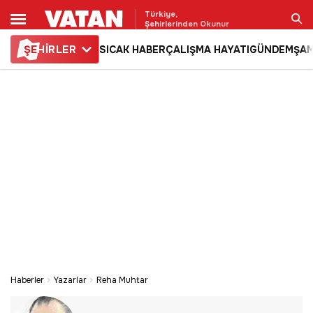
Türkiye,
Şehirlerinden Okunur
ŞE
HİRLER
SICAK HABER
ÇALIŞMA HAYATI
GÜNDEM
ŞAM
Ara
Haberler
Yazarlar
Reha Muhtar