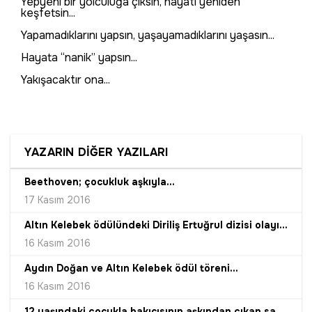
Yepyeni bir yolculuğa çıksın, hayatı yeniden
keşfetsin...
Yapamadıklarını yapsın, yaşayamadıklarını yaşasın...
Hayata “nanik” yapsın...
Yakışacaktır ona...
YAZARIN DİĞER YAZILARI
Beethoven; çocukluk aşkıyla...
17 Kasım 2016
Altın Kelebek ödülündeki Diriliş Ertuğrul dizisi olayının derin kodları...
16 Kasım 2016
Aydın Doğan ve Altın Kelebek ödül töreni...
16 Kasım 2016
12 yaşındaki çocukla bakıcısının aşkından çıkan sanat...