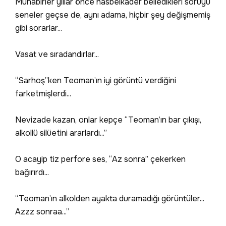
Muhabirler yıllar önce hasbelkader belledikleri soruyu
seneler geçse de, aynı adama, hiçbir şey değişmemiş
gibi sorarlar...
Vasat ve sıradandırlar...
“Sarhoş”ken Teoman’ın iyi görüntü verdiğini
farketmişlerdi...
Nevizade kazan, onlar kepçe “Teoman’ın bar çıkışı,
alkollü silüetini ararlardı...”
O acayip tiz perfore ses, “Az sonra” çekerken
bağırırdı...
“Teoman’ın alkolden ayakta duramadığı görüntüler...
Azzz sonraa...”