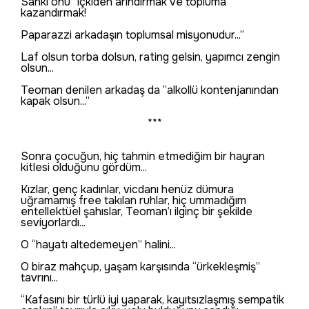
Sanki onu “içkiden arındırmak ve topluma
kazandırmak!
Paparazzi arkadaşın toplumsal misyonudur...”
Laf olsun torba dolsun, rating gelsin, yapımcı zengin
olsun...
Teoman denilen arkadaş da “alkollü kontenjanından
kapak olsun...”
***
Sonra çocuğun, hiç tahmin etmediğim bir hayran
kitlesi olduğunu gördüm...
Kızlar, genç kadınlar, vicdanı henüz dümura
uğramamış free takılan ruhlar, hiç ummadığım
entellektüel şahıslar, Teoman’ı ilginç bir şekilde
seviyorlardı...
O “hayatı altedemeyen” halini...
O biraz mahçup, yaşam karşısında “ürkekleşmiş”
tavrını...
“Kafasını bir türlü iyi yaparak, kayıtsızlaşmış sempatik