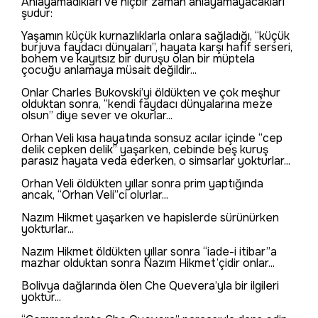
Anlayamadıkları ve hiçbir zaman anlayamayacakları
şudur:
Yaşamın küçük kurnazlıklarla onlara sağladığı, “küçük
burjuva faydacı dünyaları”, hayata karşı hafif serseri,
bohem ve kayıtsız bir duruşu olan bir müptela
çocuğu anlamaya müsait değildir...
Onlar Charles Bukovski’yi öldükten ve çok meşhur
olduktan sonra, “kendi faydacı dünyalarına meze
olsun” diye sever ve okurlar...
Orhan Veli kısa hayatında sonsuz acılar içinde “cep
delik cepken delik” yaşarken, cebinde beş kuruş
parasız hayata veda ederken, o simsarlar yokturlar...
Orhan Veli öldükten yıllar sonra prim yaptığında
ancak, “Orhan Veli”ci olurlar...
Nazım Hikmet yaşarken ve hapislerde sürünürken
yokturlar...
Nazım Hikmet öldükten yıllar sonra “iade-i itibar”a
mazhar olduktan sonra Nazım Hikmet’çidir onlar...
Bolivya dağlarında ölen Che Quevera’yla bir ilgileri
yoktur...