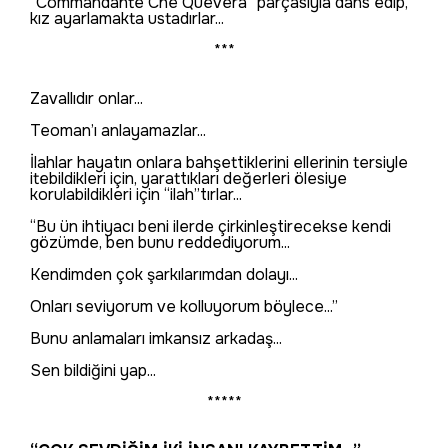
“Commandante Che Quevera” parçasıyla dans edip,
kız ayarlamakta ustadırlar...
***
Zavallıdır onlar...
Teoman’ı anlayamazlar...
İlahlar hayatın onlara bahşettiklerini ellerinin tersiyle
itebildikleri için, yarattıkları değerleri ölesiye
korulabildikleri için “ilah”tırlar...
“Bu ün ihtiyacı beni ilerde çirkinleştirecekse kendi
gözümde, ben bunu reddediyorum...
Kendimden çok şarkılarımdan dolayı...
Onları seviyorum ve kolluyorum böylece...”
Bunu anlamaları imkansız arkadaş...
Sen bildiğini yap...
*****