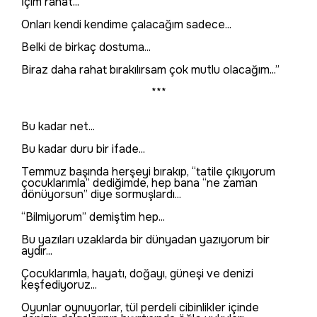
İçim rahat...
Onları kendi kendime çalacağım sadece...
Belki de birkaç dostuma...
Biraz daha rahat bırakılırsam çok mutlu olacağım...”
***
Bu kadar net...
Bu kadar duru bir ifade...
Temmuz başında herşeyi bırakıp, “tatile çıkıyorum
çocuklarımla” dediğimde, hep bana “ne zaman
dönüyorsun” diye sormuşlardı...
“Bilmiyorum” demiştim hep...
Bu yazıları uzaklarda bir dünyadan yazıyorum bir
aydır...
Çocuklarımla, hayatı, doğayı, güneşi ve denizi
keşfediyoruz...
Oyunlar oynuyorlar, tül perdeli cibinlikler içinde