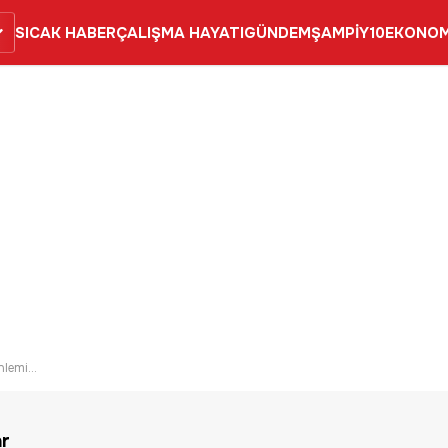
SICAK HABER
ÇALIŞMA HAYATI
GÜNDEM
ŞAMPİY10
EKONOM
lemi...
r