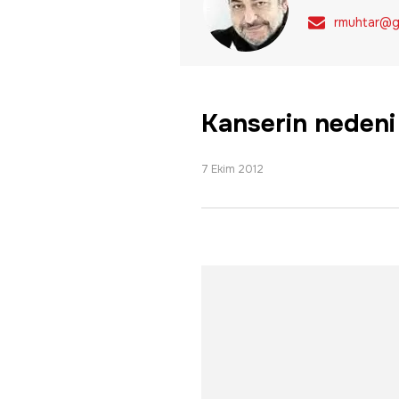
rmuhtar@g
Kanserin nedeni 
7 Ekim 2012