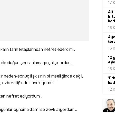
17 
Alt
Ertu
kodl
16 
Ayd
töre
16 
kalın tarih kitaplarından nefret ederdim...
12 
aşk
 okuduğun şeyi anlamaya çalışıyordun...
15 
bir neden-sonuç ilişkisinin bilimselliğinde değil,
‘Er
n, ezberciliğinde sunuluyordu...”
kadı
12 
en nefret ediyordum...
oyunlar oynamaktan” ise zevk alıyordum...