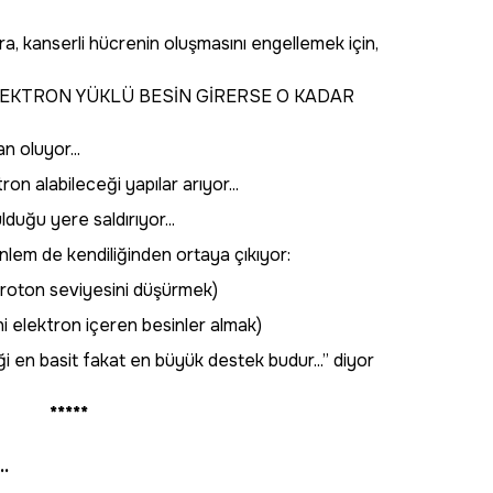
ra, kanserli hücrenin oluşmasını engellemek için,
EKTRON YÜKLÜ BESİN GİRERSE O KADAR
n oluyor...
n alabileceği yapılar arıyor...
duğu yere saldırıyor...
lem de kendiliğinden ortaya çıkıyor:
proton seviyesini düşürmek)
ani elektron içeren besinler almak)
eği en basit fakat en büyük destek budur...” diyor
*****
.