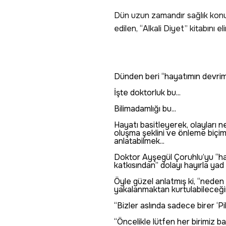
Dün uzun zamandır sağlık konu
edilen, “Alkali Diyet” kitabını el
Dünden beri “hayatımın devrim
İşte doktorluk bu...
Bilimadamlığı bu...
Hayatı basitleyerek, olayları n
oluşma şeklini ve önleme biçimi
anlatabilmek...
Doktor Ayşegül Çoruhlu’yu “hay
katkısından” dolayı hayırla yad
Öyle güzel anlatmış ki, “neden
yakalanmaktan kurtulabileceğimi
“Bizler aslında sadece birer ‘Pil’
“Öncelikle lütfen her birimiz ba