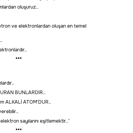
lardan oluşuruz...
 nötron ve elektronlardan oluşan en temel
..
ktronlardır...
***
rdır...
TURAN BUNLARDIR...
tom ALKALİ ATOM’DUR...
ebilir...
ektron sayılarını eşitlemektir...”
***