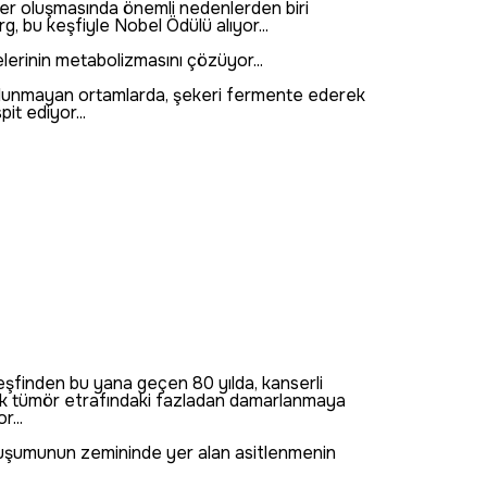
er oluşmasında önemli nedenlerden biri
, bu keşfiyle Nobel Ödülü alıyor...
lerinin metabolizmasını çözüyor...
ulunmayan ortamlarda, şekeri fermente ederek
pit ediyor...
keşfinden bu yana geçen 80 yılda, kanserli
k tümör etrafındaki fazladan damarlanmaya
r...
luşumunun zemininde yer alan asitlenmenin