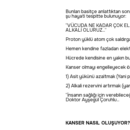
Bunları basitçe anlattıktan son
şu hayati tespitte bulunuyor:
“VÜCUDA NE KADAR ÇOK EL
ALKALİ OLURUZ...”
Proton yüklü atom çok saldırga
Hemen kendine fazladan elektro
Hücrede kendisine en yakın bul
Kanser olmayı engelleyecek ön
1) Asit yükünü azaltmak (Yani 
2) Alkali rezervini artırmak (y
“İnsanın sağlığı için verebilec
Doktor Ayşegül Çoruhlu...
KANSER NASIL OLUŞUYOR?.