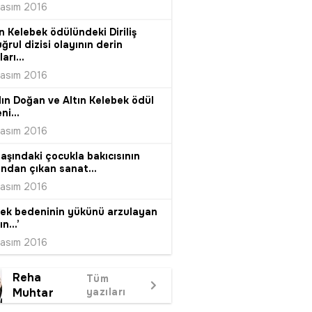
Kasım 2016
ın Kelebek ödülündeki Diriliş
ğrul dizisi olayının derin
arı...
Kasım 2016
ın Doğan ve Altın Kelebek ödül
ni...
Kasım 2016
yaşındaki çocukla bakıcısının
ından çıkan sanat...
Kasım 2016
kek bedeninin yükünü arzulayan
n...’
Kasım 2016
Reha
Tüm
Muhtar
yazıları