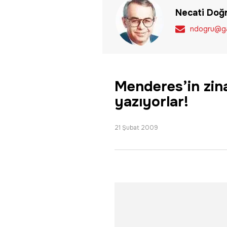
Necati Doğ
ndogru@ga
Menderes’in zina
yazıyorlar!
21 Şubat 2009