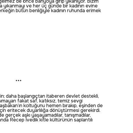
gelmez de önce banyoya girip yıkanıyor. Bizim
da yıkanmayı ve her üç günde bir kadının evine
rkeğin bütün benliğiyle kadının ruhunda erimek
***
in; daha başlangıçtan itaberen devlet destekli,
ımayan fakat saf, katıksız, temiz sevgi
Başbakan’ın koltuğunu hemen bırakıp, eşinden de
için eritecek duyarlılığa dönüştürmesi gerekirdi.
de gerçek aşkı yaşayamadılar, tanışmadılar,
nda Recep İvedik kitle kültürünün saplantılı