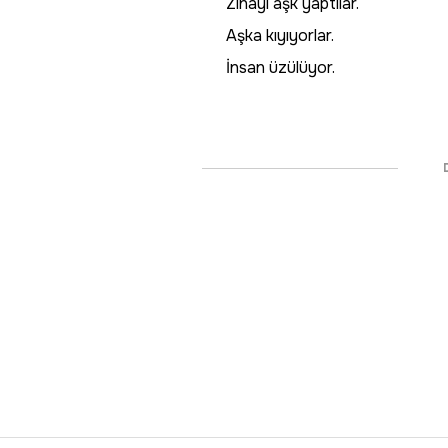
Zinayı aşk yaptılar.
Aşka kıyıyorlar.
İnsan üzülüyor.