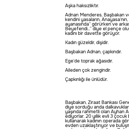
Aşka haksızlıktır.
Adnan Menderes, Başbakan ve e
kendini yasaların, Anayasa’nın,
ayanasında” görürken ve arkası
Beyefendi...” diye el pençe olu
kadını bir davette görüyor.
Kadın güzeldir, dişidir.
Başbakan Adnan, çapkındır.
Ege’de toprak ağasıdır.
Aileden çok zengindir.
Çapkınlığı ile ünlüdür.
Başbakan, Ziraat Bankası Gene
diye sorduğu anda dalkavuklar 
yaşında rahmetli olan Ayhan A
ediyorlar. 20 yıllık evli 3 çoc
kullanarak kadının operada görev
evden uzaklaştırıyor ve buluşm