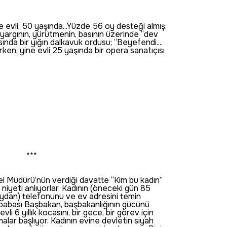
vli, 50 yaşında...Yüzde 56 oy desteği almış,
 yargının, yürütmenin, basının üzerinde “dev
nda bir yığın dalkavuk ordusu; “Beyefendi....
rken, yine evli 25 yaşında bir opera sanatıçısı
***
l Müdürü’nün verdiği davatte “Kim bu kadın”
niyeti anlıyorlar. Kadının (öneceki gün 85
ydan) telefonunu ve ev adresini temin
uk babası Başbakan, başbakanlığının gücünü
li 6 yıllık kocasını, bir gece, bir görev için
alar başlıyor. Kadının evine devletin siyah