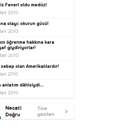
iz Feneri oldu medüz!
Mart 2010
na olayı: okurun gücü!
Mart 2010
kın öğrenme hakkına kara
şaf giydiriyorlar!
Mart 2010
l sebep olan Amerikalılardır!
Mart 2010
a anlatım dâhisiydi...
Mart 2010
Necati
Tüm
Doğru
yazıları