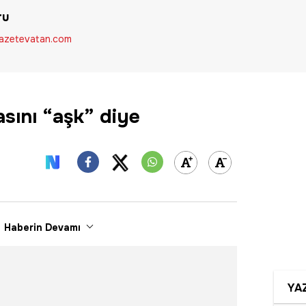
ru
zetevatan.com
sını “aşk” diye
Haberin Devamı
YA