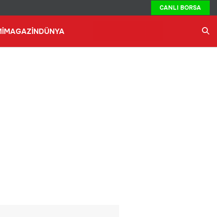
CANLI BORSA
İ
MAGAZİN
DÜNYA
Ara