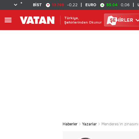
°
13.769
55.04
BİST
-0,22
|
EURO
0,06
|
Türkiye,
ŞE
HİRLER
Şehirlerinden Okunur
Haberler
Yazarlar
Menderes’in zinasını 