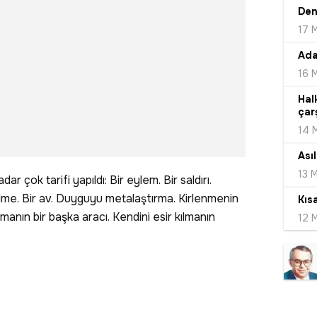
Den
17 
Ada
16 
Hal
çar
14 
Ası
13 
ar çok tarifi yapıldı: Bir eylem. Bir saldırı.
lme. Bir av. Duyguyu metalaştırma. Kirlenmenin
Kıs
manın bir başka aracı. Kendini esir kılmanın
12 