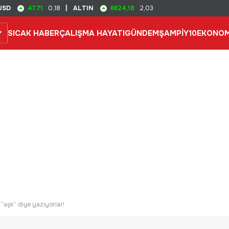
47.71
6624,18
USD
0,18
|
ALTIN
2,03
SICAK HABER
ÇALIŞMA HAYATI
GÜNDEM
ŞAMPİY10
EKONOM
“aşk” diye yazıyorlar!