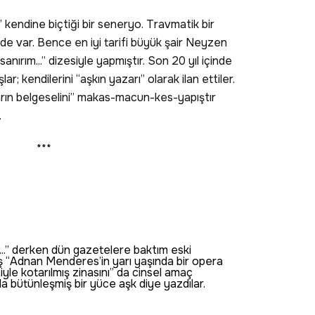
ak” kendine biçtiği bir seneryo. Travmatik bir
 de var. Bence en iyi tarifi büyük şair Neyzen
sanırım...” dizesiyle yapmıştır. Son 20 yıl içinde
r; kendilerini “aşkın yazarı” olarak ilan ettiler.
arın belgeselini” makas-macun-kes-yapıştır
.
***
...” derken dün gazetelere baktım eski
 “Adnan Menderes’in yarı yaşında bir opera
yle kotarılmış zinasını” da cinsel amaç
a bütünleşmiş bir yüce aşk diye yazdılar.