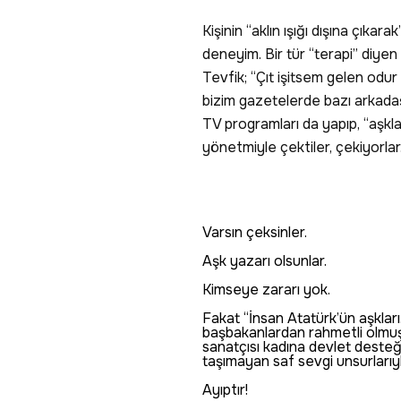
Kişinin “aklın ışığı dışına çıkar
deneyim. Bir tür “terapi” diyen
Tevfik; “Çıt işitsem gelen odur 
bizim gazetelerde bazı arkadaşla
TV programları da yapıp, “aşkl
yönetmiyle çektiler, çekiyorlar
Varsın çeksinler.
Aşk yazarı olsunlar.
Kimseye zararı yok.
Fakat “İnsan Atatürk’ün aşkları
başbakanlardan rahmetli olmuş
sanatçısı kadına devlet desteği
taşımayan saf sevgi unsurlarıyl
Ayıptır!