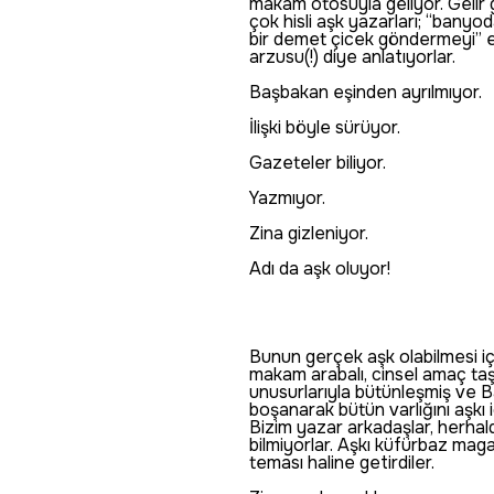
makam otosuyla geliyor. Gelir 
çok hisli aşk yazarları; “banyo
bir demet çicek göndermeyi” e
arzusu(!) diye anlatıyorlar.
Başbakan eşinden ayrılmıyor.
İlişki böyle sürüyor.
Gazeteler biliyor.
Yazmıyor.
Zina gizleniyor.
Adı da aşk oluyor!
Bunun gerçek aşk olabilmesi iç
makam arabalı, cinsel amaç taş
unusurlarıyla bütünleşmiş ve 
boşanarak bütün varlığını aşkı 
Bizim yazar arkadaşlar, herhal
bilmiyorlar. Aşkı küfürbaz maga
teması haline getirdiler.