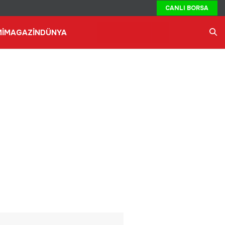
CANLI BORSA
İ
MAGAZİN
DÜNYA
Ara