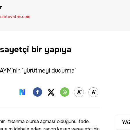
r
zetevatan.com
sayetçi bir yapıya
 AYM’nin ‘yürütmeyi dudurma’
ının ‘tıkanma olursa açması’ olduğunu ifade
YA
r şeye müdahale eden, racon kesen vesayetçi bir