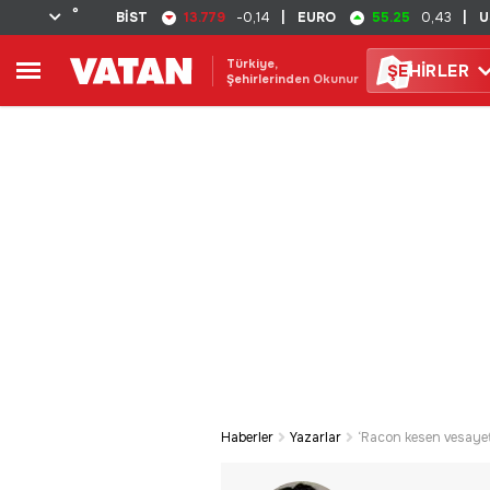
°
13.779
55.25
BİST
-0,14
|
EURO
0,43
|
U
Türkiye,
ŞE
HİRLER
Şehirlerinden Okunur
Haberler
Yazarlar
‘Racon kesen vesayet