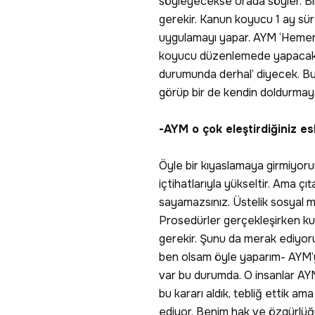
söyleyecekse orada söyler. Bir
gerekir. Kanun koyucu 1 ay sür
uygulamayı yapar. AYM ‘Hemen 
koyucu düzenlemede yapacak b
durumunda derhal’ diyecek. Bun
görüp bir de kendin doldurmaya
-AYM o çok eleştirdiğiniz e
Öyle bir kıyaslamaya girmiyor
içtihatlarıyla yükseltir. Ama çı
sayamazsınız. Üstelik sosyal me
Prosedürler gerçekleşirken ku
gerekir. Şunu da merak ediyorum;
ben olsam öyle yaparım- AYM’y
var bu durumda. O insanlar AY
bu kararı aldık, tebliğ ettik 
ediyor. Benim hak ve özgürlüğüm