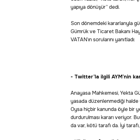
yapıya dönüşür” dedi.
Son dönemdeki kararlarıyla
Gümrük ve Ticaret Bakanı Hayati
VATAN’ın sorularını yanıtladı:
- Twitter’la ilgili AYM’nin 
Anayasa Mahkemesi, Yekta Gü
yasada düzenlenmediği halde y
Oysa hiçbir kanunda öyle bir y
durdurulması kararı veriyor. B
da var, kötü tarafı da. İyi taraf