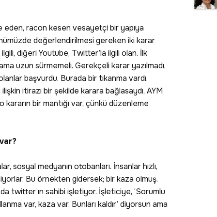
e eden, racon kesen vesayetçi bir yapıya
nümüzde değerlendirilmesi gereken iki karar
lgili, diğeri Youtube, Twitter’la ilgili olan. İlk
ılama uzun sürmemeli. Gerekçeli karar yazılmadı,
lanlar başvurdu. Burada bir tıkanma vardı.
şkin itirazı bir şekilde karara bağlasaydı, AYM
o kararın bir mantığı var, çünkü düzenleme
 var?
r, sosyal medyanın otobanları. İnsanlar hızlı,
iyorlar. Bu örnekten gidersek; bir kaza olmuş.
a twitter’ın sahibi işletiyor. İşleticiye, ‘Sorumlu
lanma var, kaza var. Bunları kaldır’ diyorsun ama