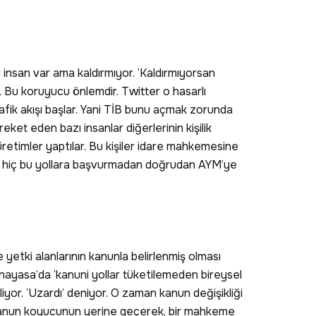
ı insan var ama kaldırmıyor. ‘Kaldırmıyorsan
. Bu koruyucu önlemdir. Twitter o hasarlı
fik akışı başlar. Yani TİB bunu açmak zorunda
ket eden bazı insanlar diğerlerinin kişilik
 üretimler yaptılar. Bu kişiler idare mahkemesine
 de hiç bu yollara başvurmadan doğrudan AYM’ye
yetki alanlarının kanunla belirlenmiş olması
Anayasa’da ‘kanuni yollar tüketilemeden bireysel
iyor. ‘Uzardı’ deniyor. O zaman kanun değişikliği
a kanun koyucunun yerine geçerek, bir mahkeme