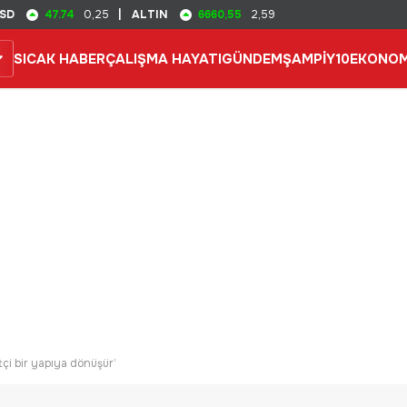
47.74
6660,55
SD
0,25
|
ALTIN
2,59
SICAK HABER
ÇALIŞMA HAYATI
GÜNDEM
ŞAMPİY10
EKONOM
çi bir yapıya dönüşür’