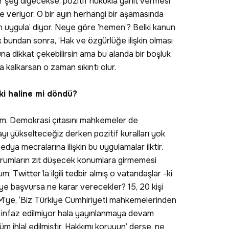
 şey diyecekse, pozitif hukukla yanıt vermesi
e veriyor. O bir ayın herhangi bir aşamasında
uygula’ diyor. Neye göre ’hemen’? Belki kanun
undan sonra, ‘Hak ve özgürlüğe ilişkin olması
a dikkat çekebilirsin ama bu alanda bir boşluk
 kalkarsan o zaman sıkıntı olur.
ski haline mi döndü?
um. Demokrasi çıtasını mahkemeler de
tayı yükselteceğiz derken pozitif kuralları yok
dya mecralarına ilişkin bu uygulamalar ilktir.
rumların zıt düşecek konumlara girmemesi
 Twitter’la ilgili tedbir almış o vatandaşlar -ki
e başvursa ne karar verecekler? 15, 20 kişi
M’ye, ‘Biz Türkiye Cumhiriyeti mahkemelerinden
ama infaz edilmiyor hala yayınlanmaya devam
 ihlal edilmiştir. Hakkımı koruyun’ derse, ne