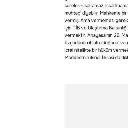
süreleri kısaltamaz, kısaltmama
muhtaç’ diyebilir. Mahkeme bir 
vermiş. Ama vermemesi gerekiyor
için TİB ve Ulaştırma Bakanlığı’
vermektir. ‘Anayasa’nın 26. Ma
özgürlünün ihlali olduğuna’ vu
icrai nitelikte bir hüküm verme
Maddesi’nin ikinci fıkrası da di