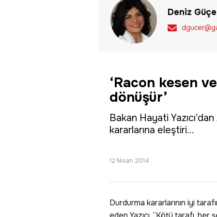
Deniz Güçe
dgucer@ga
‘Racon kesen ve
dönüşür’
Bakan Hayati Yazıcı’dan
kararlarına eleştiri...
12 Nisan 2014
Durdurma kararlarının iyi taraf
eden Yazıcı, “Kötü tarafı, he