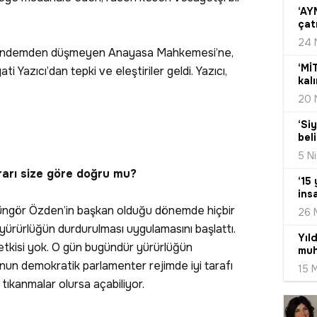
‘AY
çat
24 
 gündemden düşmeyen Anayasa Mahkemesi’ne,
‘Mİ
 Yazıcı’dan tepki ve eleştiriler geldi. Yazıcı,
kalı
20 
‘Si
beli
5 N
kararı size göre doğru mu?
‘15
ins
ngör Özden’in başkan olduğu dönemde hiçbir
26 
ürürlüğün durdurulması uygulamasını başlattı.
Yıld
etkisi yok. O gün bugündür yürürlüğün
muh
unun demokratik parlamenter rejimde iyi tarafı
15 
ı, tıkanmalar olursa açabiliyor.