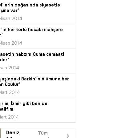
M’lerin doğasında siyasetle
ışma var’
Nisan 2014
T’in her türlü hesabı mahşere
r’
Nisan 2014
yasetin nabzını Cuma cemaati
rler’
isan 2014
 yaşındaki Berkin’in ölümüne her
an üzülür’
Mart 2014
ırım: İzmir gibi ben de
alifim
Mart 2014
Deniz
Tüm