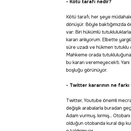
- Kötü tarafı nedir?
Kötü tarafı, her şeye müdahal
dönüşür. Böyle baktığımızda ö
var: Biri hükümlü tutukluluklarla i
kararı anlıyorum. Elbette yarg
süre uzadı ve hükmen tutuklu o
Mahkeme orada tutukluluğuna ili
bu kararı veremeyecekti. Yani 
boşluğu görünüyor.
- Twitter kararının ne farkı
Twitter, Youtube önemli mecrala
değişik arabalarla buradan geç
Adam vurmuş, kırmış... Otobanı d
olduğun otobanda kural dışı kul
o kaldırmıyor.