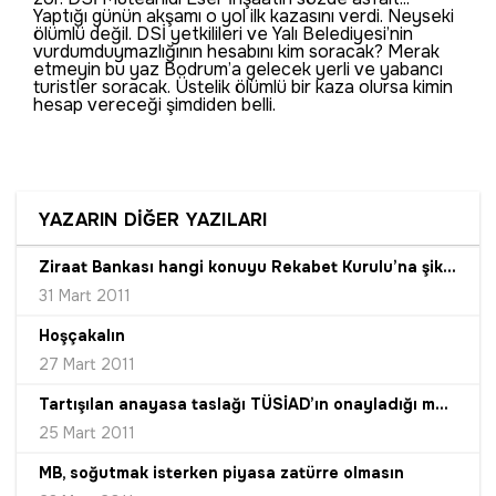
Yaptığı günün akşamı o yol ilk kazasını verdi. Neyseki
ölümlü değil. DSİ yetkilileri ve Yalı Belediyesi’nin
vurdumduymazlığının hesabını kim soracak? Merak
etmeyin bu yaz Bodrum’a gelecek yerli ve yabancı
turistler soracak. Üstelik ölümlü bir kaza olursa kimin
hesap vereceği şimdiden belli.
YAZARIN DİĞER YAZILARI
Ziraat Bankası hangi konuyu Rekabet Kurulu’na şikâyet etti?
31 Mart 2011
Hoşçakalın
27 Mart 2011
Tartışılan anayasa taslağı TÜSİAD’ın onayladığı metin değil
25 Mart 2011
MB, soğutmak isterken piyasa zatürre olmasın