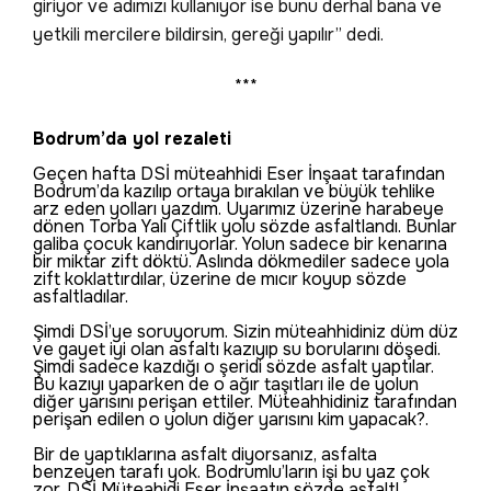
giriyor ve adımızı kullanıyor ise bunu derhal bana ve
yetkili mercilere bildirsin, gereği yapılır” dedi.
***
Bodrum’da yol rezaleti
Geçen hafta DSİ müteahhidi Eser İnşaat tarafından
Bodrum’da kazılıp ortaya bırakılan ve büyük tehlike
arz eden yolları yazdım. Uyarımız üzerine harabeye
dönen Torba Yalı Çiftlik yolu sözde asfaltlandı. Bunlar
galiba çocuk kandırıyorlar. Yolun sadece bir kenarına
bir miktar zift döktü. Aslında dökmediler sadece yola
zift koklattırdılar, üzerine de mıcır koyup sözde
asfaltladılar.
Şimdi DSİ’ye soruyorum. Sizin müteahhidiniz düm düz
ve gayet iyi olan asfaltı kazıyıp su borularını döşedi.
Şimdi sadece kazdığı o şeridi sözde asfalt yaptılar.
Bu kazıyı yaparken de o ağır taşıtları ile de yolun
diğer yarısını perişan ettiler. Müteahhidiniz tarafından
perişan edilen o yolun diğer yarısını kim yapacak?.
Bir de yaptıklarına asfalt diyorsanız, asfalta
benzeyen tarafı yok. Bodrumlu’ların işi bu yaz çok
zor. DSİ Müteahidi Eser İnşaatın sözde asfalt!..