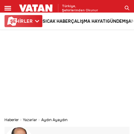
Türkiye,
Şehirlerinden Okunur
ŞE
HİRLER
SICAK HABER
ÇALIŞMA HAYATI
GÜNDEM
ŞAM
Ara
Haberler
Yazarlar
Aydın Ayaydın