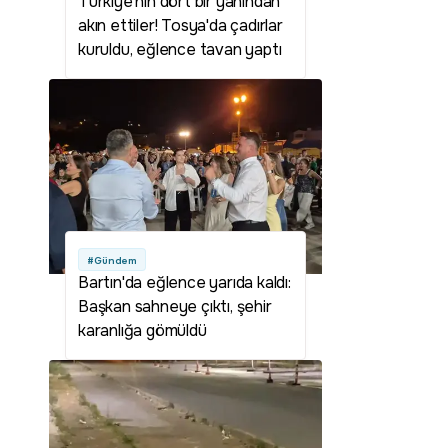
Türkiye'nin dört bir yanından
akın ettiler! Tosya'da çadırlar
kuruldu, eğlence tavan yaptı
#Gündem
Bartın'da eğlence yarıda kaldı:
Başkan sahneye çıktı, şehir
karanlığa gömüldü