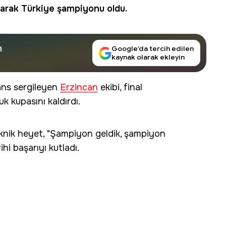
karak Türkiye şampiyonu oldu.
n
Google’da tercih edilen
kaynak olarak ekleyin
ans sergileyen
Erzincan
ekibi, final
 kupasını kaldırdı.
knik heyet, "Şampiyon geldik, şampiyon
ihi başarıyı kutladı.