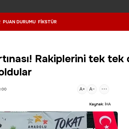
R
PUAN DURUMU
FİKSTÜR
tınası! Rakiplerini tek tek 
oldular
3:00
Kaynak:
İHA