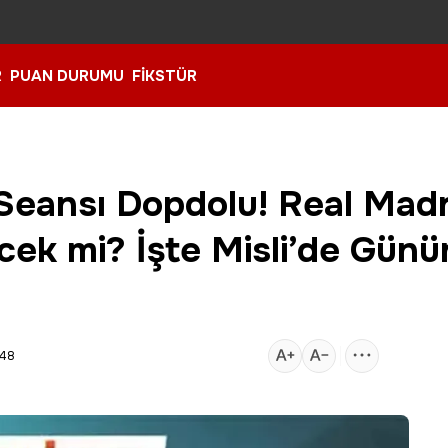
R
PUAN DURUMU
FİKSTÜR
Seansı Dopdolu! Real Madr
ecek mi? İşte Misli’de Gün
:48