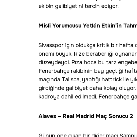
ekibin galibiyetini tercih ediyor.
Misli Yorumcusu Yetkin Etkin’in Tahm
Sivasspor için oldukça kritik bir hafta 
önemi büyük. Rize beraberliği oynanan 
düzeydeydi. Rıza hoca bu tarz engebel
Fenerbahçe rakibinin bay geçtiği haft
maçında Talisca, yaptığı hattrick ile yı
girdiğinde galibiyet daha kolay oluyo
kadroya dahil edilmedi. Fenerbahçe galib
Alaves – Real Madrid Maç Sonucu 2
Günün öne çıkan bir diğer maçı Şampiy