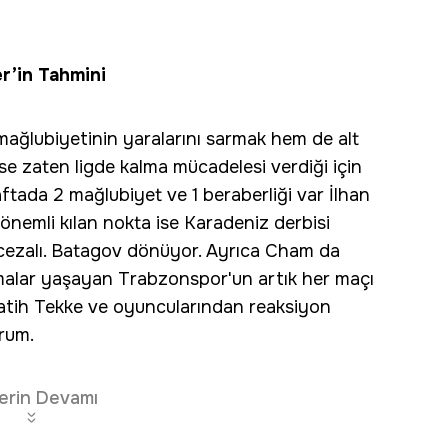
r’in Tahmini
ağlubiyetinin yaralarını sarmak hem de alt
se zaten ligde kalma mücadelesi verdiği için
ftada 2 mağlubiyet ve 1 beraberliği var İlhan
 önemli kılan nokta ise Karadeniz derbisi
 cezalı. Batagov dönüyor. Ayrıca Cham da
rılmalar yaşayan Trabzonspor'un artık her maçı
atih Tekke ve oyuncularından reaksiyon
rum.
erin Devamı