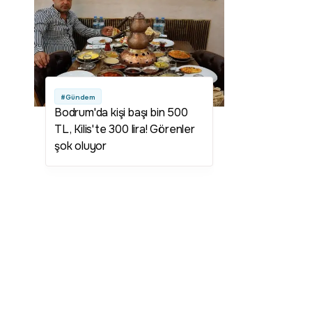
ağustos kampanyası var mı?
Togg 800 bin TL kampanyası
nedir? Togg 800 bin lira
kampanyası şartları neler?
#Gündem
Bodrum'da kişi başı bin 500
TL, Kilis'te 300 lira! Görenler
şok oluyor