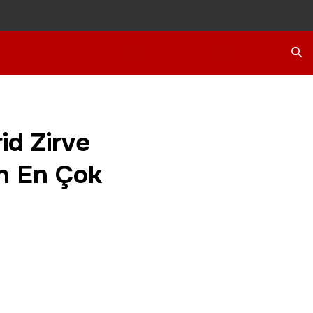
Ara
id Zirve
ün En Çok