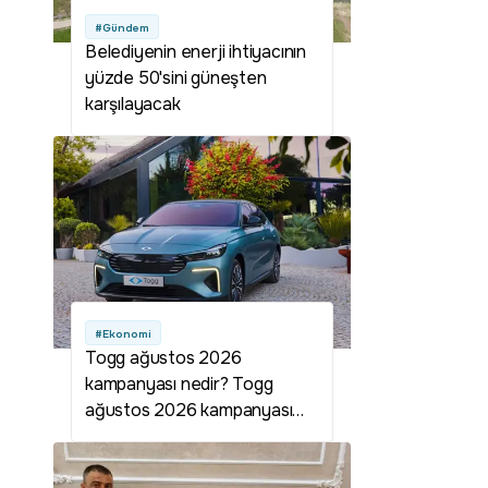
#Gündem
Belediyenin enerji ihtiyacının
yüzde 50'sini güneşten
karşılayacak
#Ekonomi
Togg ağustos 2026
kampanyası nedir? Togg
ağustos 2026 kampanyası
detayları neler? Togg
kampanyası var mı? Togg