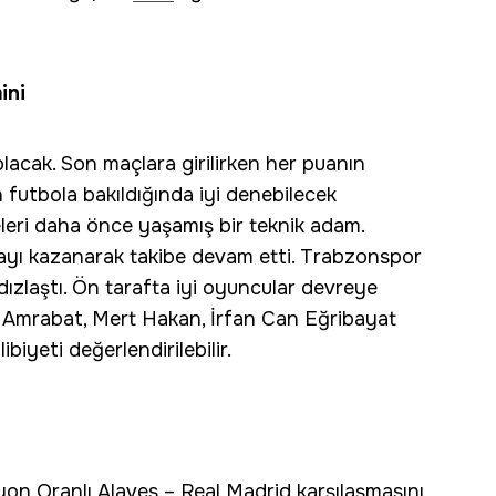
ini
olacak. Son maçlara girilirken her puanın
futbola bakıldığında iyi denebilecek
eri daha önce yaşamış bir teknik adam.
ayı kazanarak takibe devam etti. Trabzonspor
ldızlaştı. Ön tarafta iyi oyuncular devreye
r. Amrabat, Mert Hakan, İrfan Can Eğribayat
iyeti değerlendirilebilir.
on Oranlı Alaves – Real Madrid karşılaşmasını