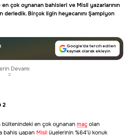
 en çok oynanan bahisleri ve Misli yazarlarının
çin derledik. Birçok ligin heyecanını Şampiyon
n
Google’da tercih edilen
kaynak olarak ekleyin
erin Devamı
 2
 bültenindeki en çok oynanan
maç
olan
na bahis yapan
Misli
üyelerinin %64’ü konuk