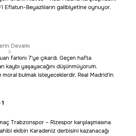
i Eflatun-Beyazlıların galibiyetine oynuyor.
erin Devamı
an farkını 7’ye çıkardı. Geçen hafta
an kaybı yaşayacağını düşünmüyorum.
 moral bulmak isteyeceklerdir. Real Madrid’in
 1
r maç Trabzonspor – Rizespor karşılaşmasına
sahibi ekibin Karadeniz derbisini kazanacağı