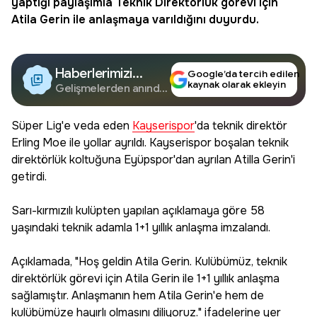
yaptığı paylaşımla Teknik Direktörlük görevi için
Atila Gerin ile anlaşmaya varıldığını duyurdu.
Haberlerimizi
Google’da tercih edilen
kaynak olarak ekleyin
Google'da Takip
Gelişmelerden anında
haberdar olun.
Edin
Süper Lig'e veda eden
Kayserispor
'da teknik direktör
Erling Moe ile yollar ayrıldı. Kayserispor boşalan teknik
direktörlük koltuğuna Eyüpspor'dan ayrılan Atilla Gerin'i
getirdi.
Sarı-kırmızılı kulüpten yapılan açıklamaya göre 58
yaşındaki teknik adamla 1+1 yıllık anlaşma imzalandı.
Açıklamada, "Hoş geldin Atila Gerin. Kulübümüz, teknik
direktörlük görevi için Atila Gerin ile 1+1 yıllık anlaşma
sağlamıştır. Anlaşmanın hem Atila Gerin'e hem de
kulübümüze hayırlı olmasını diliyoruz." ifadelerine yer