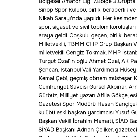
Bölgesel Amatör Lig 7.Bölge 3.Grupta
Sinop Spor Kulübü, birlik, beraberlik
Nikah Sarayı'nda yapıldı. Her kesimden
spor, siyaset ve sivil toplum kuruluşları 
araya geldi. Coşkulu geçen, birlik, be
Milletvekili, TBMM CHP Grup Başkan Vek
milletvekili Cengiz Tokmak, MHP İstan
Turgut Özal'ın oğlu Ahmet Özal, AK P
Şencan, İstanbul Vali Yardımcısı Hüse
Kemal Çebi, geçmiş dönem müsteşar 
Cumhuriyet Savcısı Gürsel Akpınar, A
Gürbüz, Milliyet yazarı Atilla Gökçe, 
Gazetesi Spor Müdürü Hasan Sarıçiçek,
kulübü eski başkan yardımcısı Yusuf Gü
Başkan Vekili İbrahim Mamati, SİAD Ba
SİYAD Başkanı Adnan Çeliker, gazeteci Me