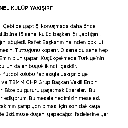
EL KULÜP YAKIŞIR!"
l Çebi de yaptığı konuşmada daha önce
lübüne 15 sene kulüp başkanlığı yaptığını,
ını söyledi. Rafet Başkanın halinden çok iyi
mesin. Tuttuğunu koparır. O sene bu sene hep
r. Emin olun yapar .Küçükçekmece Türkiye'nin
ul’un da en büyük ikinci ilçesidir.
futbol kulübü fazlasıyla yakışır diye
ili ve TBMM CHP Grup Başkan Vekili Engin
or. Bize bu gururu yaşatmak üzereler. Bu
r ediyorum. Bu mesele hepimizin meselesi.
u takımın şampiyon olması için son dakikaya
 de üstümüze düşeni yapacağız ifadelerine yer