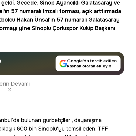
ya geldi. Gecede, Sinop Ayancıklı Galatasaray ve
al
'ın 57 numaralı imzalı forması, açık arttırmada
futbolcu Hakan Ünsal'ın 57 numaralı Galatasaray
 Formayı yine Sinoplu Çorluspor Kulüp Başkanı
n
Google’da tercih edilen
kaynak olarak ekleyin
erin Devamı
anbul'da bulunan gurbetçileri, dayanışma
yaklaşık 600 bin Sinoplu'yu temsil eden, TFF