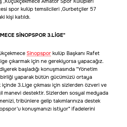
ş ,Küçükçekmece Amatör Spor Kulüpleri
i spor kulüp temsilcileri ,Gurbetçiler 57
 kişi katıldı.
MECE SİNOPSPOR 3.LİGE"
üçükçekmece
Sinopspor
kulüp Başkanı Rafet
ge çıkarmak için ne gerekiyorsa yapacağız.
" diyerek başladığı konuşmasında "Yönetim
el birliği yaparak bütün gücümüzü ortaya
 içinde 3.Lige çıkması için sizlerden özveri ve
il manevi destektir. Sizlerden sosyal medyada
zi, tribünlere gelip takımlarınıza destek
pspor’u konuşmanızı istiyor" ifadelerini