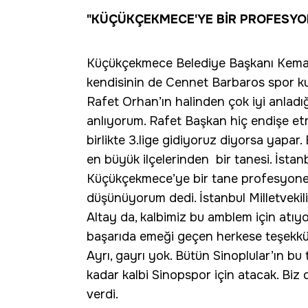
"KÜÇÜKÇEKMECE'YE BİR PROFESYON
Küçükçekmece Belediye Başkanı Kema
kendisinin de Cennet Barbaros spor ku
Rafet Orhan’ın halinden çok iyi anladığ
anlıyorum. Rafet Başkan hiç endişe et
birlikte 3.lige gidiyoruz diyorsa yapa
en büyük ilçelerinden bir tanesi. İstanb
Küçükçekmece’ye bir tane profesyonel 
düşünüyorum dedi. İstanbul Milletvek
Altay da, kalbimiz bu amblem için atıy
başarıda emeği geçen herkese teşekkü
Ayrı, gayrı yok. Bütün Sinoplular’ın b
kadar kalbi Sinopspor için atacak. Biz
verdi.