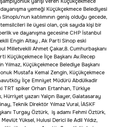
 şampiyonluk yarışı veren Küçükçekmece
 ve dayanışma yemeği Küçükçekmece Belediyesi
 Sinoplu'nun katılımının geniş olduğu gecede,
temsilcileri ile üyesi olan, çok sayıda kişi bir
raberlik ve dayanışma gecesine CHP İstanbul
ili Engin Altay , Ak Parti Sinop eski
bul Milletvekili Ahmet Çakar,8. Cumhurbaşkanı
arti Küçükçekmece İlçe Başkanı Av.Recep
yin Yılmaz, Küçükçekmece Belediye Başkanı
Konuk Mustafa Kemal Zengin, Küçükçekmece
rnavutköy İlçe Emniyet Müdürü Abdülkadir
eski TRT spiker Orhan Ertanhan, Türkiye
 Hürriyet yazarı Yalçın Bayer, Galatasaray
nay, Teknik Direktör Yılmaz Vural, İASKF
şkanı Turgay Öztürk, iş adamı Fehmi Öztürk,
vlüt Yüksel, Hulusi Derici ile Adil Yıldız,