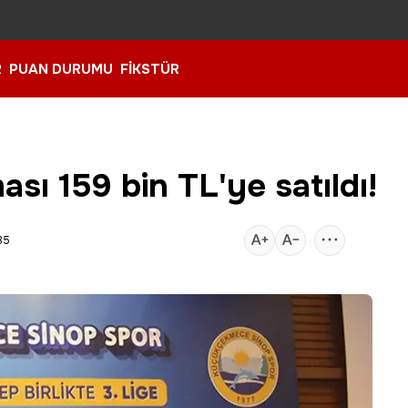
R
PUAN DURUMU
FİKSTÜR
sı 159 bin TL'ye satıldı!
35