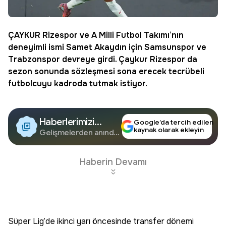
ÇAYKUR
Rizespor
ve A Milli Futbol Takımı’nın
deneyimli ismi
Samet Akaydın
için Samsunspor ve
Trabzonspor
devreye girdi. Çaykur Rizespor da
sezon sonunda sözleşmesi sona erecek tecrübeli
futbolcuyu kadroda tutmak istiyor.
Haberlerimizi
Google’da tercih edilen
kaynak olarak ekleyin
Google'da Takip
Gelişmelerden anında
haberdar olun.
Edin
Haberin Devamı
Süper Lig’de ikinci yarı öncesinde transfer dönemi