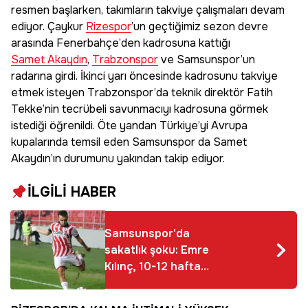
resmen başlarken, takımların takviye çalışmaları devam
ediyor. Çaykur
Rizespor
’un geçtiğimiz sezon devre
arasında Fenerbahçe’den kadrosuna kattığı
Samet Akaydın
,
Trabzonspor
ve Samsunspor’un
radarına girdi. İkinci yarı öncesinde kadrosunu takviye
etmek isteyen Trabzonspor’da teknik direktör Fatih
Tekke’nin tecrübeli savunmacıyı kadrosuna görmek
istediği öğrenildi. Öte yandan Türkiye’yi Avrupa
kupalarında temsil eden Samsunspor da Samet
Akaydın’ın durumunu yakından takip ediyor.
İLGİLİ HABER
Samsunspor'da
sakatlık şoku: Emre
Kılınç, 10-12 hafta
sahalardan uzak
kalacak